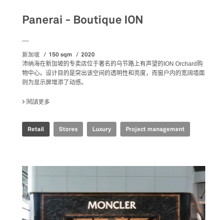
Panerai - Boutique ION
__
150 sqm
2020
新加坡
沛纳海在新加坡的专卖店位于著名的乌节路上有声望的
ION Orchard
购
物中心。设计目的是突出该空间的透明性和亮度，而窗户内的宽阔
墙面
则为显示屏增添了动感。
閱讀更多
關於 PANERAI - BOUTIQUE ION
Retail
Stores
Luxury
Project management