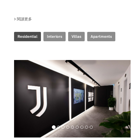
閱讀更多
關於 SHA TIN HOUSE
Residential
Interiors
Villas
Apartments