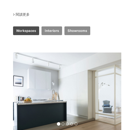
閱讀更多
關於 TENCENT GBA INDUSTRIAL INTERNET EXPERIENCE C
Workspaces
Interiors
Showrooms