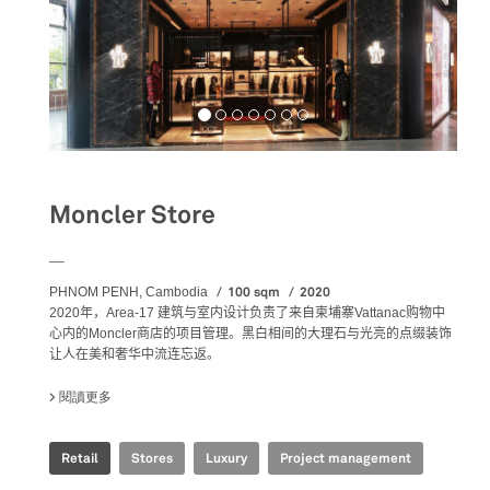
Moncler Store
__
100 sqm
2020
PHNOM PENH, Cambodia
2020
年，
Area-17
建筑与室内设计负责了来自
柬埔寨
Vattanac
购物中
心内的
Moncler
商店的项目管理。黑白相间的大理石与光亮的点缀装饰
让人在美和奢华中流连忘返。
閱讀更多
關於 MONCLER STORE
Retail
Stores
Luxury
Project management