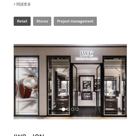
閱讀更多
關於 GOYARD - SHINSEGAE
Retail
Stores
Project management