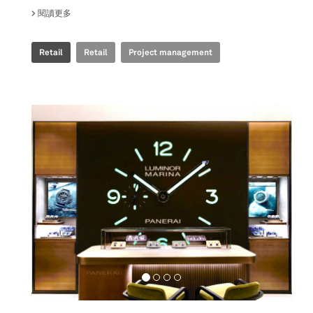
閱讀更多
關於 PANERAI - POP UP STORE ION
Retail
Retail
Project management