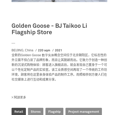
Retail
Golden Goose - BJ Taikoo Li
Flagship Store
__
220 sqm
2021
BEIJING, China
全新的
Golden Goose 数字实体
概念空间位于北京朝阳区，它标志性的
外立面不但凸显了品牌形象，而且让其脱颖而出。它致力于创造一种创
新的沉浸式购物体验：顾客进入旗舰店后，就会发现自己置身于一个可
以个性化定制产品的实验室。该
工业质感空间再现了一个传统的工作坊
环境
，顾客将在这里亲身体验产品的制作工序。而照相亭则方便人们在
社交媒体上进行互动和成果分享。
閱讀更多
關於 GOLDEN GOOSE - BJ TAIKOO LI FLAGSHIP STORE
Retail
Stores
Flagship
Project management