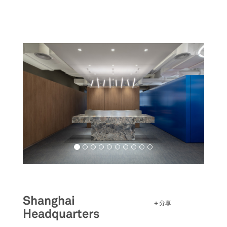
跳
转
到
主
要
内
容
Shanghai
分享
Headquarters