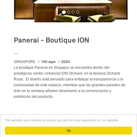
Panerai - Boutique ION
__
150 sqm
2020
SINGAPORE
La boutique Panerai en Singapur se encuentra dentro del
prestigioso centro comercial ION Orchard, en la famosa Orchard
Road. El diseño está pensado para enfatizar la transparencia y la
luminosidad de este espacio, mientras que las grandes paredes de
leds en la ventana añaden dinamismo a la comunicación y
exhibición del producto.
VER MÁS
SU PANERAI - BOUTIQUE ION
This website uses cookies to ensure you get the best experience on our website
Ok
Retail
Stores
Luxury
Project management