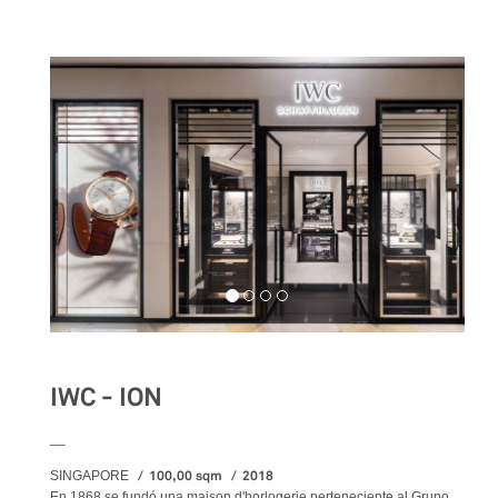
IWC - ION
__
100,00 sqm
2018
SINGAPORE
En 1868 se fundó una maison d'horlogerie perteneciente al Grupo