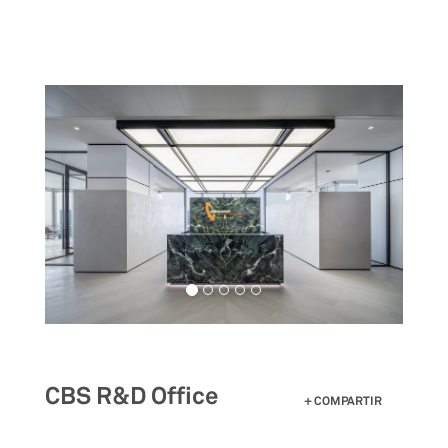
Pasar
al
contenido
principal
CBS R&D Office
COMPARTIR