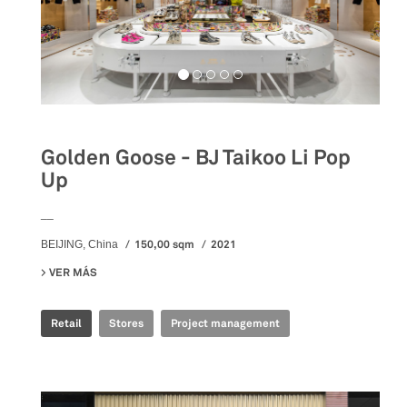
Golden Goose - BJ Taikoo Li Pop
Up
__
150,00 sqm
2021
BEIJING, China
VER MÁS
SU GOLDEN GOOSE - BJ TAIKOO LI POP UP
Retail
Stores
Project management