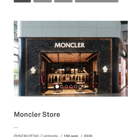
Moncler Store
__
100 sqm
2020
PHNOM PENH, Cambodia