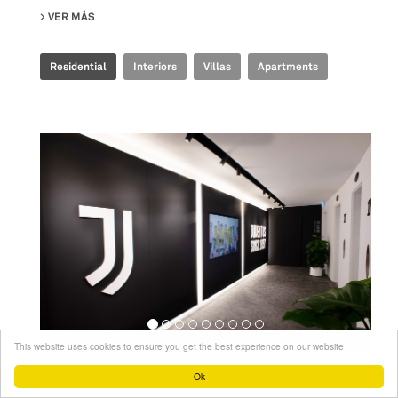
VER MÁS
SU SHA TIN HOUSE
Residential
Interiors
Villas
Apartments
This website uses cookies to ensure you get the best experience on our website
Ok
Workspaces