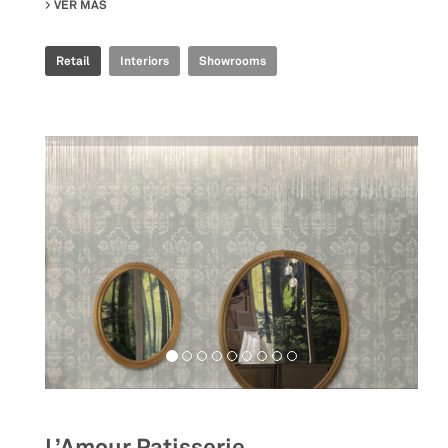
VER MÁS
SU IRIS CERAMICA GROUP - MILAN SHOWROOM
Retail
Interiors
Showrooms
L’Amour Patisserie