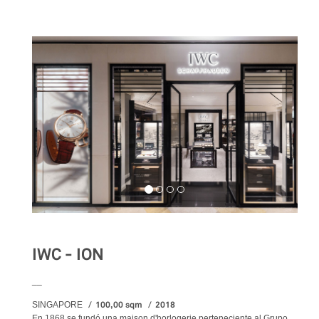
IWC - ION
__
100,00 sqm
2018
SINGAPORE
En 1868 se fundó una maison d'horlogerie perteneciente al Grupo