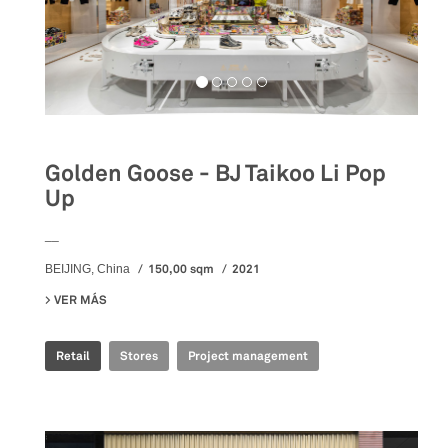
Golden Goose - BJ Taikoo Li Pop
Up
__
150,00 sqm
2021
BEIJING, China
VER MÁS
SU GOLDEN GOOSE - BJ TAIKOO LI POP UP
Retail
Stores
Project management