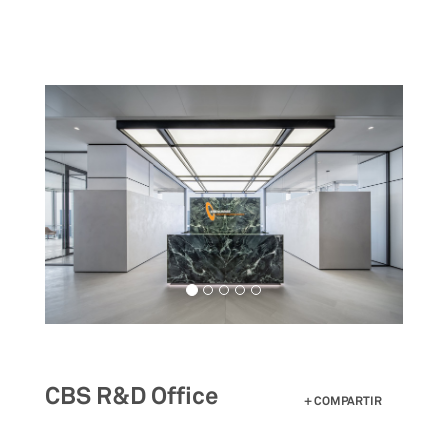
Pasar
al
contenido
principal
CBS R&D Office
COMPARTIR