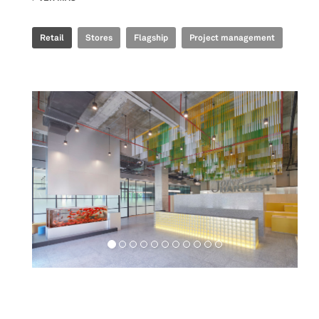
Retail
Stores
Flagship
Project management
Workspaces