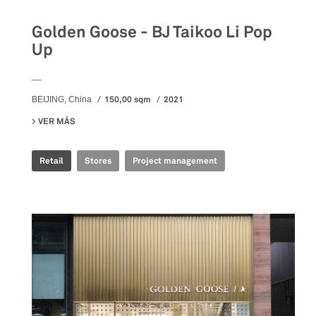
Golden Goose - BJ Taikoo Li Pop
Up
__
150,00 sqm
2021
BEIJING, China
VER MÁS
SU GOLDEN GOOSE - BJ TAIKOO LI POP UP
Retail
Stores
Project management