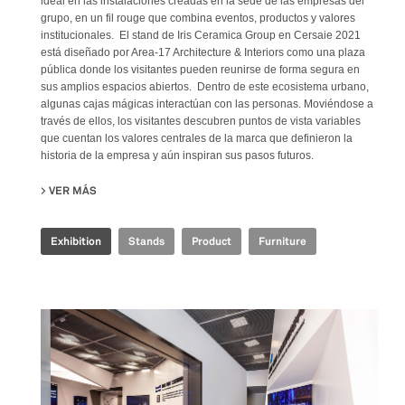
ideal en las instalaciones creadas en la sede de las empresas del
grupo, en un fil rouge que combina eventos, productos y valores
institucionales. El stand de Iris Ceramica Group en Cersaie 2021
está diseñado por Area-17 Architecture & Interiors como una plaza
pública donde los visitantes pueden reunirse de forma segura en
sus amplios espacios abiertos. Dentro de este ecosistema urbano,
algunas cajas mágicas interactúan con las personas. Moviéndose a
través de ellos, los visitantes descubren puntos de vista variables
que cuentan los valores centrales de la marca que definieron la
historia de la empresa y aún inspiran sus pasos futuros.
VER MÁS
SU IRIS CERAMICA GROUP - CERSAIE 2021
Exhibition
Stands
Product
Furniture