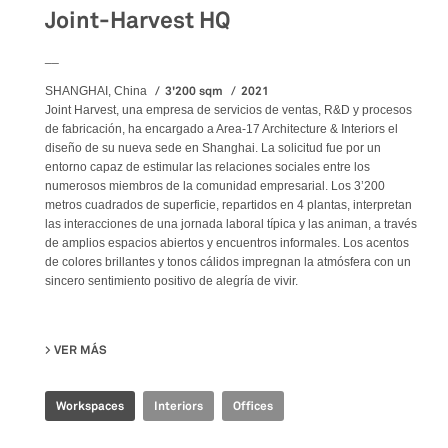
Joint-Harvest HQ
__
3'200 sqm
2021
SHANGHAI, China
Joint Harvest, una empresa de servicios de ventas, R&D y procesos
de fabricación, ha encargado a Area-17 Architecture & Interiors el
diseño de su nueva sede en Shanghai. La solicitud fue por un
entorno capaz de estimular las relaciones sociales entre los
numerosos miembros de la comunidad empresarial. Los 3’200
metros cuadrados de superficie, repartidos en 4 plantas, interpretan
las interacciones de una jornada laboral típica y las animan, a través
de amplios espacios abiertos y encuentros informales. Los acentos
de colores brillantes y tonos cálidos impregnan la atmósfera con un
sincero sentimiento positivo de alegría de vivir.
VER MÁS
SU JOINT-HARVEST HQ
Workspaces
Interiors
Offices