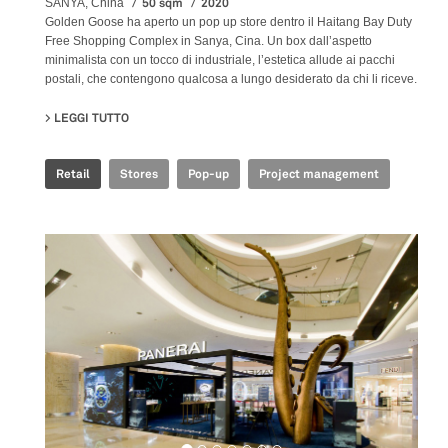
50 sqm
2020
SANYA, China
Golden Goose ha aperto un pop up store dentro il Haitang Bay Duty
Free Shopping Complex in Sanya, Cina. Un box dall’aspetto
minimalista con un tocco di industriale, l’estetica allude ai pacchi
postali, che contengono qualcosa a lungo desiderato da chi li riceve.
LEGGI TUTTO
SU GOLDEN GOOSE - SANYA POP UP STORE
Retail
Stores
Pop-up
Project management