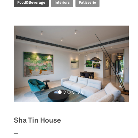
Food&Beverage
Interiors
Patisserie
Sha Tin House
__