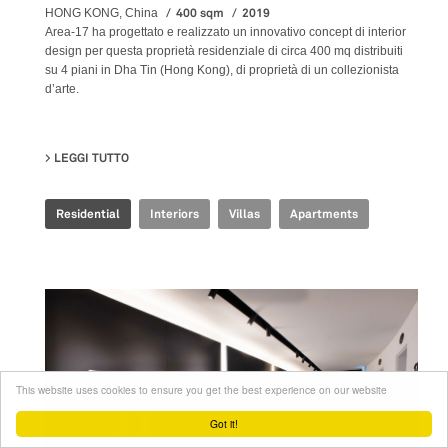
400 sqm
2019
HONG KONG, China
Area-17 ha progettato e realizzato un innovativo concept di interior
design per questa proprietà residenziale di circa 400 mq distribuiti
su 4 piani in Dha Tin (Hong Kong), di proprietà di un collezionista
d’arte.
LEGGI TUTTO
SU SHA TIN HOUSE
Residential
Interiors
Villas
Apartments
This website uses cookies to ensure you get the best experience on our website
Got it!