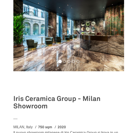
Retail
Iris Ceramica Group - Milan
Showroom
__
750 sqm
2020
MILAN, Italy
Il nuovo showroom milanese di Iris Ceramica Group si trova in un