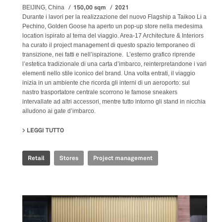
150,00 sqm
2021
BEIJING, China
Durante i lavori per la realizzazione del nuovo Flagship a Taikoo Li a
Pechino, Golden Goose ha aperto un pop-up store nella medesima
location ispirato al tema del viaggio. Area-17 Architecture & Interiors
ha curato il project management di questo spazio temporaneo di
transizione, nei fatti e nell’ispirazione. L’esterno grafico riprende
l’estetica tradizionale di una carta d’imbarco, reinterpretandone i vari
elementi nello stile iconico del brand. Una volta entrati, il viaggio
inizia in un ambiente che ricorda gli interni di un aeroporto: sul
nastro trasportatore centrale scorrono le famose sneakers
intervallate ad altri accessori, mentre tutto intorno gli stand in nicchia
alludono ai gate d’imbarco.
LEGGI TUTTO
SU GOLDEN GOOSE - BJ TAIKOO LI POP UP
Retail
Stores
Project management