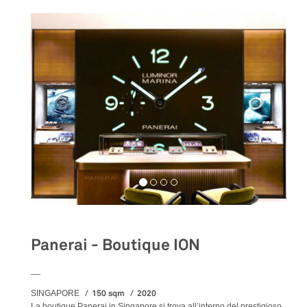
Panerai - Boutique ION
__
150 sqm
2020
SINGAPORE
La boutique Panerai in Singapore si trova all’interno del prestigioso