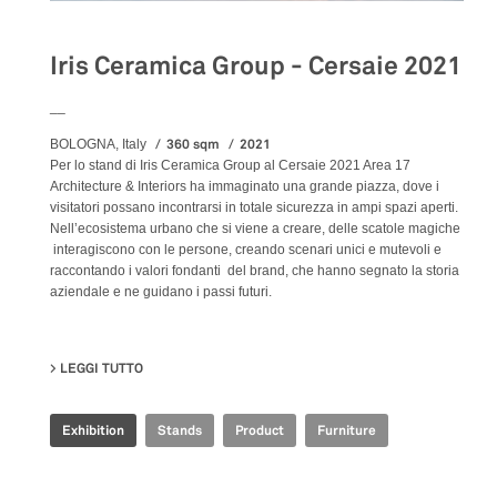
Iris Ceramica Group - Cersaie 2021
__
360 sqm
2021
BOLOGNA, Italy
Per lo stand di Iris Ceramica Group al Cersaie 2021 Area 17
Architecture & Interiors ha immaginato una grande piazza, dove i
visitatori possano incontrarsi in totale sicurezza in ampi spazi aperti.
Nell’ecosistema urbano che si viene a creare, delle scatole magiche
interagiscono con le persone, creando scenari unici e mutevoli e
raccontando i valori fondanti del brand, che hanno segnato la storia
aziendale e ne guidano i passi futuri.
LEGGI TUTTO
SU IRIS CERAMICA GROUP - CERSAIE 2021
Exhibition
Stands
Product
Furniture