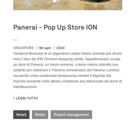
Panerai - Pop Up Store ION
__
90 sqm
2020
SINGAPORE
I tentacoli flessuosi di un gigantesco polpo hanno animato per alcuni
mesi l’atrio del ION Orchard shopping centre. Appartenevano al pop
up store di Panerai, un micro-universo a tema marino allestito non
soltanto per celebrare il 70esimo anniversario del Panerai Luminor,
ma anche come postazione temporanea mentre il flagship del
marchio presente nello stesso complesso era interessato da lavori di
ristrutturazione.
LEGGI TUTTO
SU PANERAI - POP UP STORE ION
Retail
Retail
Project management