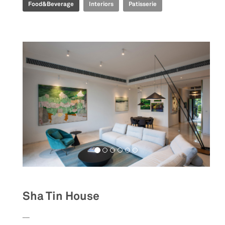
Food&Beverage
Interiors
Patisserie
Sha Tin House
__