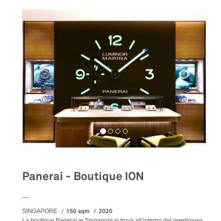
Panerai - Boutique ION
__
150 sqm
2020
SINGAPORE
La boutique Panerai in Singapore si trova all’interno del prestigioso