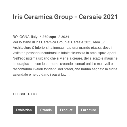
Iris Ceramica Group - Cersaie 2021
__
360 sqm
2021
BOLOGNA, Italy
Per lo stand di Iris Ceramica Group al Cersaie 2021 Area 17
Architecture & Interiors ha immaginato una grande piazza, dove i
visitatori possano incontrarsi in totale sicurezza in ampi spazi aperti.
Nell’ecosistema urbano che si viene a creare, delle scatole magiche
interagiscono con le persone, creando scenari unici e mutevoli e
raccontando i valori fondanti del brand, che hanno segnato la storia
aziendale e ne guidano i passi futuri.
LEGGI TUTTO
SU IRIS CERAMICA GROUP - CERSAIE 2021
Exhibition
Stands
Product
Furniture