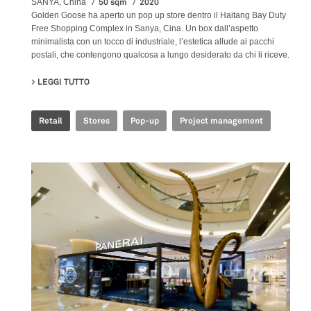
50 sqm
2020
SANYA, China
Golden Goose ha aperto un pop up store dentro il Haitang Bay Duty
Free Shopping Complex in Sanya, Cina. Un box dall’aspetto
minimalista con un tocco di industriale, l’estetica allude ai pacchi
postali, che contengono qualcosa a lungo desiderato da chi li riceve.
LEGGI TUTTO
SU GOLDEN GOOSE - SANYA POP UP STORE
Retail
Stores
Pop-up
Project management