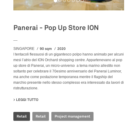
Panerai - Pop Up Store ION
__
90 sqm
2020
SINGAPORE
I tentacoli flessuosi di un gigantesco polpo hanno animato per alcuni
mesi l’atrio del ION Orchard shopping centre. Appartenevano al pop
up store di Panerai, un micro-universo a tema marino allestito non
soltanto per celebrare il 70esimo anniversario del Panerai Luminor,
ma anche come postazione temporanea mentre il flagship del
marchio presente nello stesso complesso era interessato da lavori di
ristrutturazione.
LEGGI TUTTO
SU PANERAI - POP UP STORE ION
Retail
Retail
Project management