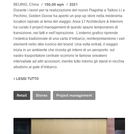
150,00 sqm
2021
BEIJING, China
Durante i lavori per la realizzazione del nuovo Flagship a Taikoo Li a
Pechino, Golden Goose ha aperto un pop-up store nella medesima
location ispirato al tema del viaggio. Area-17 Architecture & Interiors
ha curato il project management di questo spazio temporaneo di
transizione, nei fatti e nell’ispirazione. L’esterno grafico riprende
l’estetica tradizionale di una carta d’imbarco, reinterpretandone i vari
elementi nello stile iconico del brand. Una volta entrati, il viaggio
inizia in un ambiente che ricorda gli interni di un aeroporto: sul
nastro trasportatore centrale scorrono le famose sneakers
intervallate ad altri accessori, mentre tutto intorno gli stand in nicchia
alludono ai gate d’imbarco.
LEGGI TUTTO
SU GOLDEN GOOSE - BJ TAIKOO LI POP UP
Retail
Stores
Project management