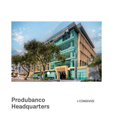
Salta
al
contenuto
principale
Produbanco
CONDIVIDI
Headquarters