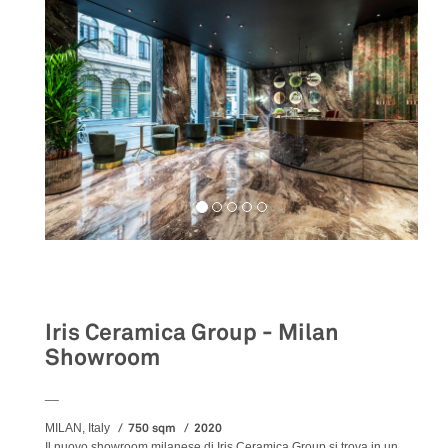
Retail
Iris Ceramica Group - Milan
Showroom
__
750 sqm
2020
MILAN, Italy
Il nuovo showroom milanese di Iris Ceramica Group si trova in un