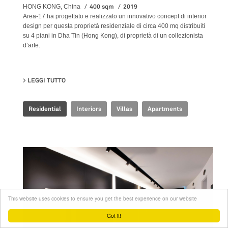
400 sqm
2019
HONG KONG, China
Area-17 ha progettato e realizzato un innovativo concept di interior
design per questa proprietà residenziale di circa 400 mq distribuiti
su 4 piani in Dha Tin (Hong Kong), di proprietà di un collezionista
d’arte.
LEGGI TUTTO
SU SHA TIN HOUSE
Residential
Interiors
Villas
Apartments
This website uses cookies to ensure you get the best experience on our website
Got it!