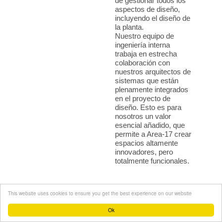
de gestionar todos los
aspectos de diseño,
incluyendo el diseño de
la planta.
Nuestro equipo de
ingeniería interna
trabaja en estrecha
colaboración con
nuestros arquitectos de
sistemas que están
plenamente integrados
en el proyecto de
diseño. Esto es para
nosotros un valor
esencial añadido, que
permite a Area-17 crear
espacios altamente
innovadores, pero
totalmente funcionales.
This website uses cookies to ensure you get the best experience on our website
Ok