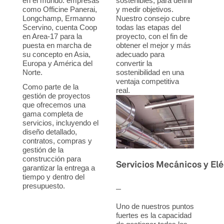
en el mundo: empresas
sostenibles, para definir
como Officine Panerai,
y medir objetivos.
Longchamp, Ermanno
Nuestro consejo cubre
Scervino, cuenta Coop
todas las etapas del
en Area-17 para la
proyecto, con el fin de
puesta en marcha de
obtener el mejor y más
su concepto en Asia,
adecuado para
Europa y América del
convertir la
Norte.
sostenibilidad en una
ventaja competitiva
Como parte de la
real.
gestión de proyectos
que ofrecemos una
gama completa de
servicios, incluyendo el
diseño detallado,
contratos, compras y
gestión de la
construcción para
Servicios Mecánicos y Elé
garantizar la entrega a
tiempo y dentro del
presupuesto.
Uno de nuestros puntos
fuertes es la capacidad