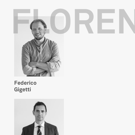
FLORE
Federico
Gigetti