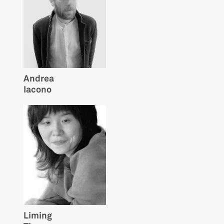
Andrea
Iacono
Liming