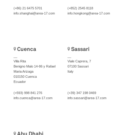
(+86) 21 6475 5701
(+852) 2545 8118
info.shanghai@area-17.com
info.hongkong@area-17.com
Cuenca
Sassari
__
__
Villa Rita
Viale Caprera, 7
Benigno Malo 14-86 y Rafael
07100 Sassari
Maria Arizaga
Italy
010150 Cuenca
Ecuador
(+593) 998 841 276
(+39) 347 198 0469
info.cuenca@area-17.com
info.sassari@area-17.com
Abu Dhabi