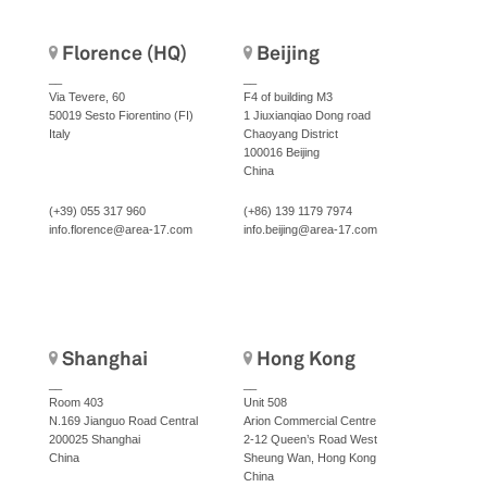
Florence (HQ)
Beijing
__
__
Via Tevere, 60
F4 of building M3
50019 Sesto Fiorentino (FI)
1 Jiuxianqiao Dong road
Italy
Chaoyang District
100016 Beijing
China
(+39) 055 317 960
(+86) 139 1179 7974
info.florence@area-17.com
info.beijing@area-17.com
Shanghai
Hong Kong
__
__
Room 403
Unit 508
N.169 Jianguo Road Central
Arion Commercial Centre
200025 Shanghai
2-12 Queen’s Road West
China
Sheung Wan, Hong Kong
China