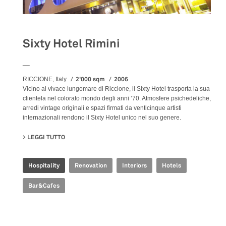
Sixty Hotel Rimini
__
2'000 sqm
2006
RICCIONE, Italy
Vicino al vivace lungomare di Riccione, il Sixty Hotel trasporta la sua
clientela nel colorato mondo degli anni ’70. Atmosfere psichedeliche,
arredi vintage originali e spazi firmati da venticinque artisti
internazionali rendono il Sixty Hotel unico nel suo genere.
LEGGI TUTTO
SU SIXTY HOTEL RIMINI
Hospitality
Renovation
Interiors
Hotels
Bar&Cafes