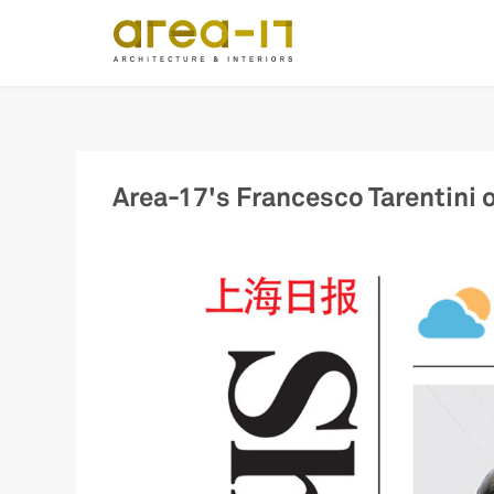
Main
navigation
Pasar
al
contenido
principal
Area-17's Francesco Tarentini 