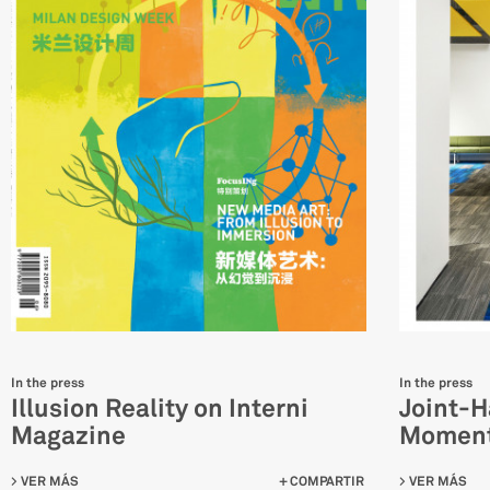
In the press
In the press
Illusion Reality on Interni
Joint-H
Magazine
Moment
VER MÁS
SU ILLUSION REALITY ON INTERNI MAGAZINE
COMPARTIR
VER MÁS
SU