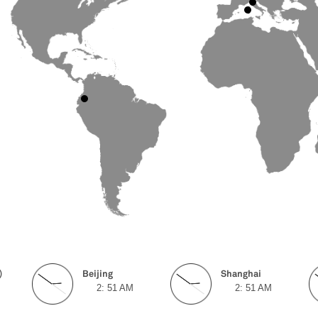
)
Beijing
Shanghai
M
2:
51
AM
2:
51
AM