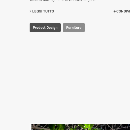
variabili dall’high-tech al classico elegante.
LEGGI TUTTO
SU FURNITURE COLLECTION FOR ARIOSTEA
CONDIVI
Product Design
Furniture