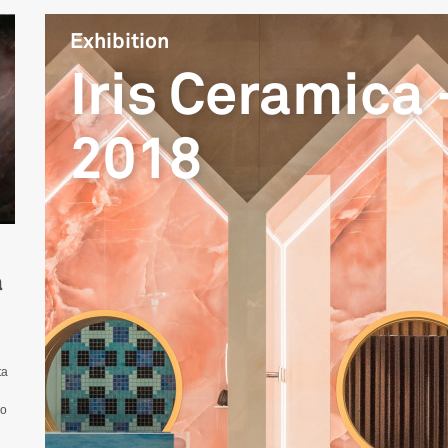
Exhibition
Iris Ceramica 
2018
a
ta
no