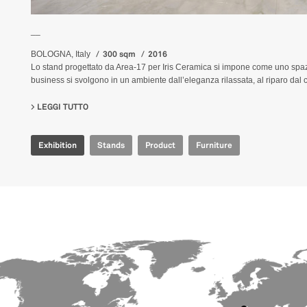
__
300 sqm
2016
BOLOGNA, Italy
Lo stand progettato da Area-17 per Iris Ceramica si impone come uno spazio
business si svolgono in un ambiente dall’eleganza rilassata, al riparo dal c
LEGGI TUTTO
SU IRIS CERAMICA - CERSAIE 2016
Exhibition
Stands
Product
Furniture