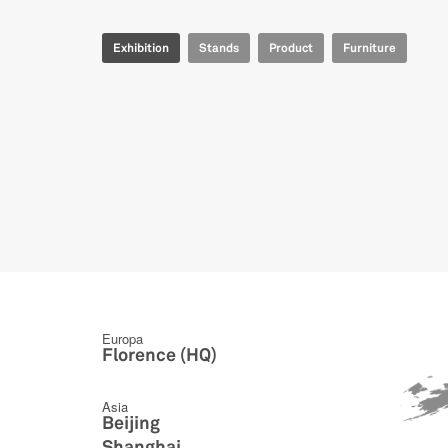
Exhibition
Stands
Product
Furniture
Europa
Florence (HQ)
Asia
Beijing
Shanghai