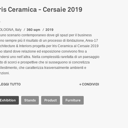
ris Ceramica - Cersaie 2019
_
360 sqm
2019
OLOGNA, Italy
 uno scenario contemporaneo dove gli spazi per il business
no sempre più il risultato di un processo di ibridazione, Area-17
chitecture & Interiors progetta per Iris Ceramica al Cersaie 2019
o stand dove relazione ed esposizione convivono fino a
ndersi uno nell’altra. Nella complessità rarefatta di un paesaggio
tto di scorci e prospettive che si susseguono si concretizza
allestimento, che caratterizza trasversalmente ambienti e
nzioni.
LEGGI TUTTO
SU IRIS CERAMICA - CERSAIE 2019
CONDIVIDI
Exhibition
Stands
Product
Furniture