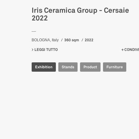
Iris Ceramica Group - Cersaie
2022
__
360 sqm
2022
BOLOGNA, Italy
LEGGI TUTTO
SU IRIS CERAMICA GROUP - CERSAIE 2022
CONDIVI
Exhibition
Stands
Product
Furniture