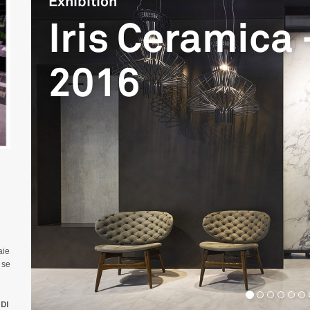
Exhibition
Iris Ceramica 
2016
aie
 se
DI