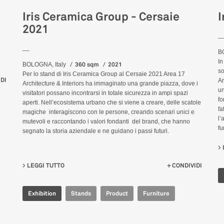
Iris Ceramica Group - Cersaie
I
2021
_
__
B
In
360 sqm
2021
BOLOGNA, Italy
so
Per lo stand di Iris Ceramica Group al Cersaie 2021 Area 17
DI
Ar
Architecture & Interiors ha immaginato una grande piazza, dove i
un
visitatori possano incontrarsi in totale sicurezza in ampi spazi
fo
aperti. Nell’ecosistema urbano che si viene a creare, delle scatole
fa
magiche interagiscono con le persone, creando scenari unici e
l’
mutevoli e raccontando i valori fondanti del brand, che hanno
fu
segnato la storia aziendale e ne guidano i passi futuri.
LEGGI TUTTO
SU IRIS CERAMICA GROUP - CERSAIE 2021
CONDIVIDI
Exhibition
Stands
Product
Furniture