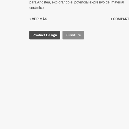
para Ariostea, explorando el potencial expresivo del material
cerámico.
VER MÁS
SU FURNITURE COLLECTION FOR ARIOSTEA
COMPART
Product Design
Furniture