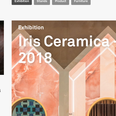
Exhibition
Stands
Product
Furniture
Exhibition
Iris Ceramica 
2018
a