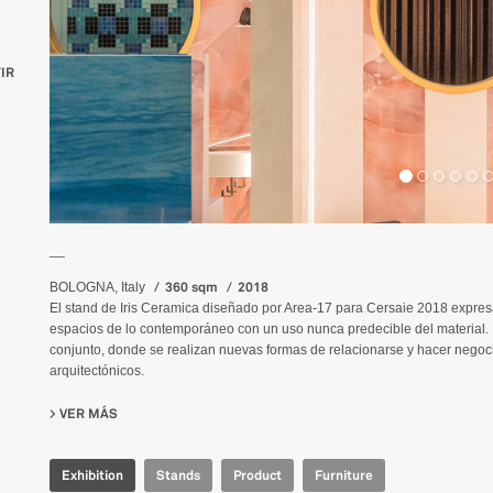
IR
__
360 sqm
2018
BOLOGNA, Italy
El stand de Iris Ceramica diseñado por Area-17 para Cersaie 2018 expresa
espacios de lo contemporáneo con un uso nunca predecible del material. E
conjunto, donde se realizan nuevas formas de relacionarse y hacer negoc
arquitectónicos.
VER MÁS
SU IRIS CERAMICA - CERSAIE 2018
Exhibition
Stands
Product
Furniture