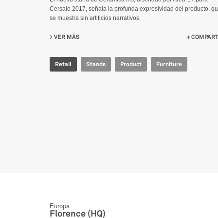
Cersaie 2017, señala la profunda expresividad del producto, q
se muestra sin artificios narrativos.
VER MÁS
SU IRIS CERAMICA - CERSAIE 2017
COMPART
Retail
Stands
Product
Furniture
Europa
Florence (HQ)