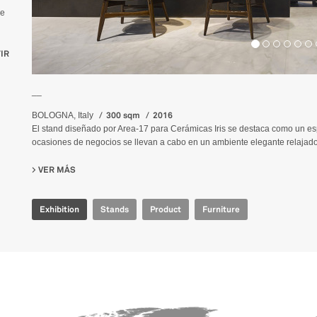
ue
IR
__
300 sqm
2016
BOLOGNA, Italy
El stand diseñado por Area-17 para Cerámicas Iris se destaca como un esp
ocasiones de negocios se llevan a cabo en un ambiente elegante relajado, l
VER MÁS
SU IRIS CERAMICA - CERSAIE 2016
Exhibition
Stands
Product
Furniture