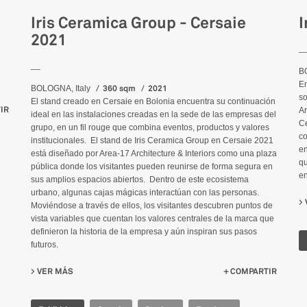
Iris Ceramica Group - Cersaie
I
2021
_
__
B
En
360 sqm
2021
BOLOGNA, Italy
so
El stand creado en Cersaie en Bolonia encuentra su continuación
IR
Ar
ideal en las instalaciones creadas en la sede de las empresas del
Ce
grupo, en un fil rouge que combina eventos, productos y valores
co
institucionales. El stand de Iris Ceramica Group en Cersaie 2021
en
está diseñado por Area-17 Architecture & Interiors como una plaza
qu
pública donde los visitantes pueden reunirse de forma segura en
en
sus amplios espacios abiertos. Dentro de este ecosistema
urbano, algunas cajas mágicas interactúan con las personas.
Moviéndose a través de ellos, los visitantes descubren puntos de
vista variables que cuentan los valores centrales de la marca que
definieron la historia de la empresa y aún inspiran sus pasos
futuros.
VER MÁS
SU IRIS CERAMICA GROUP - CERSAIE 2021
COMPARTIR