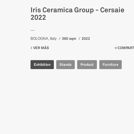
Iris Ceramica Group - Cersaie
2022
__
360 sqm
2022
BOLOGNA, Italy
VER MÁS
SU IRIS CERAMICA GROUP - CERSAIE 2022
COMPART
Exhibition
Stands
Product
Furniture