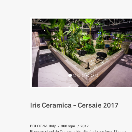
Iris Ceramica - Cersaie 2017
__
360 sqm
2017
BOLOGNA, Italy
El nuevo stand de Ceramica Iris, diseñado por Area-17 para