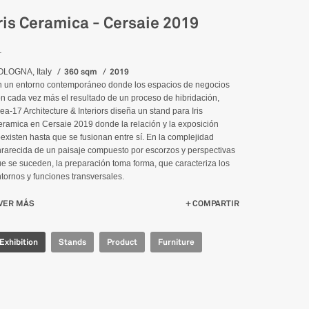
ris Ceramica - Cersaie 2019
_
360 sqm
2019
OLOGNA, Italy
 un entorno contemporáneo donde los espacios de negocios
n cada vez más el resultado de un proceso de hibridación,
ea-17 Architecture & Interiors diseña un stand para Iris
ramica en Cersaie 2019 donde la relación y la exposición
existen hasta que se fusionan entre sí. En la complejidad
rarecida de un paisaje compuesto por escorzos y perspectivas
e se suceden, la preparación toma forma, que caracteriza los
tornos y funciones transversales.
VER MÁS
SU IRIS CERAMICA - CERSAIE 2019
COMPARTIR
Exhibition
Stands
Product
Furniture