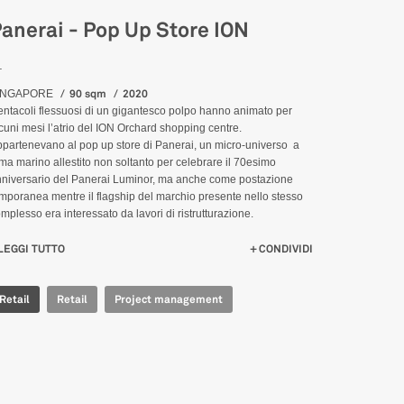
anerai - Pop Up Store ION
_
90 sqm
2020
INGAPORE
tentacoli flessuosi di un gigantesco polpo hanno animato per
cuni mesi l’atrio del ION Orchard shopping centre.
partenevano al pop up store di Panerai, un micro-universo a
ma marino allestito non soltanto per celebrare il 70esimo
niversario del Panerai Luminor, ma anche come postazione
mporanea mentre il flagship del marchio presente nello stesso
mplesso era interessato da lavori di ristrutturazione.
LEGGI TUTTO
SU PANERAI - POP UP STORE ION
CONDIVIDI
Retail
Retail
Project management