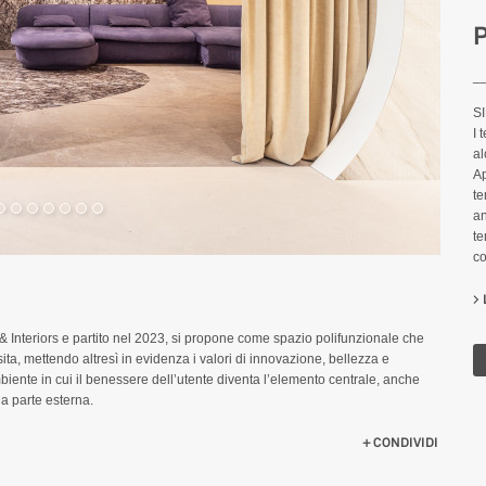
P
_
S
I 
al
Ap
te
an
te
co
& Interiors e partito nel 2023, si propone come spazio polifunzionale che
sita, mettendo altresì in evidenza i valori di innovazione, bellezza e
ambiente in cui il benessere dell’utente diventa l’elemento centrale, anche
la parte esterna.
 SHOWROOM
CONDIVIDI