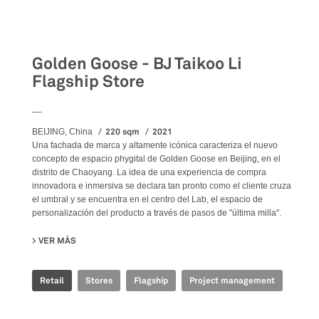
Retail
Golden Goose - BJ Taikoo Li
Flagship Store
__
220 sqm
2021
BEIJING, China
Una fachada de marca y altamente icónica caracteriza el nuevo
concepto de espacio phygital de Golden Goose en Beijing, en el
distrito de Chaoyang. La idea de una experiencia de compra
innovadora e inmersiva se declara tan pronto como el cliente cruza
el umbral y se encuentra en el centro del Lab, el espacio de
personalización del producto a través de pasos de "última milla".
VER MÁS
SU GOLDEN GOOSE - BJ TAIKOO LI FLAGSHIP STORE
Retail
Stores
Flagship
Project management