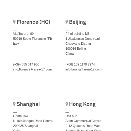
Florence (HQ)
Beijing
__
__
Via Tevere, 60
F4 of building M3
50019 Sesto Fiorentino (FI)
1 Jiuxianqiao Dong road
Italy
Chaoyang District
100016 Beijing
China
(+39) 055 317 960
(+86) 139 1179 7974
info.florence@area-17.com
info.beijing@area-17.com
Shanghai
Hong Kong
__
__
Room 403
Unit 508
N.169 Jianguo Road Central
Arion Commercial Centre
200025 Shanghai
2-12 Queen’s Road West
China
Sheung Wan, Hong Kong