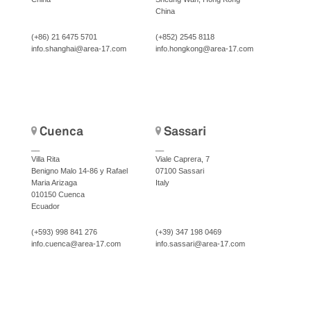
China
(+86) 21 6475 5701
(+852) 2545 8118
info.shanghai@area-17.com
info.hongkong@area-17.com
Cuenca
Sassari
__
__
Villa Rita
Viale Caprera, 7
Benigno Malo 14-86 y Rafael
07100 Sassari
Maria Arizaga
Italy
010150 Cuenca
Ecuador
(+593) 998 841 276
(+39) 347 198 0469
info.cuenca@area-17.com
info.sassari@area-17.com