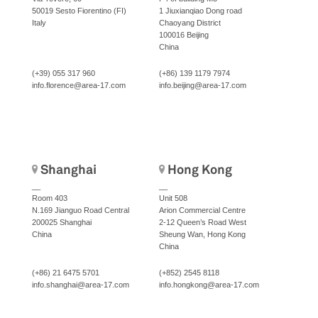
50019 Sesto Fiorentino (FI)
1 Jiuxianqiao Dong road
Italy
Chaoyang District
100016 Beijing
China
(+39) 055 317 960
(+86) 139 1179 7974
info.florence@area-17.com
info.beijing@area-17.com
Shanghai
Hong Kong
__
__
Room 403
Unit 508
N.169 Jianguo Road Central
Arion Commercial Centre
200025 Shanghai
2-12 Queen’s Road West
China
Sheung Wan, Hong Kong
China
(+86) 21 6475 5701
(+852) 2545 8118
info.shanghai@area-17.com
info.hongkong@area-17.com