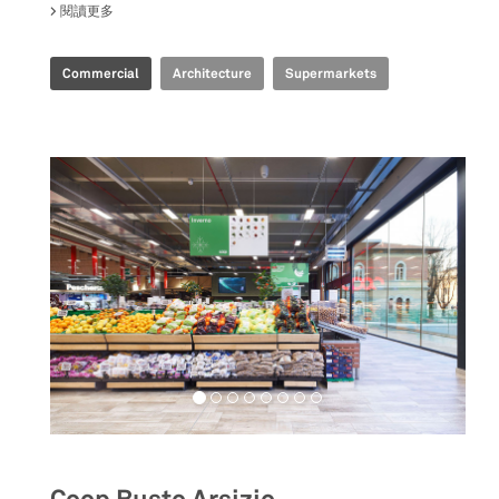
閱讀更多
關於 ALIBABA 盒马 F2
Commercial
Architecture
Supermarkets