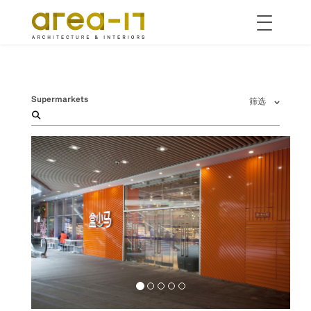
Toggle
navigation
跳
转
到
主
Supermarkets
筛选
要
内
容