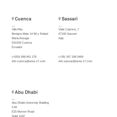
Cuenca
Sassari
__
__
Villa Rita
Viale Caprera, 7
Benigno Malo 14-86 y Rafael
07100 Sassari
Maria Arizaga
Italy
010150 Cuenca
Ecuador
(+593) 998 841 276
(+39) 347 198 0469
info.cuenca@area-17.com
info.sassari@area-17.com
Abu Dhabi
__
Abu Dhabi University Building
C40
E25 Muroor Road
Suite 1102