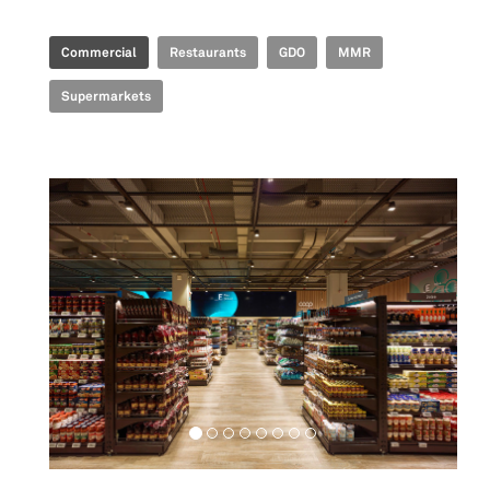
Commercial
Restaurants
GDO
MMR
Supermarkets