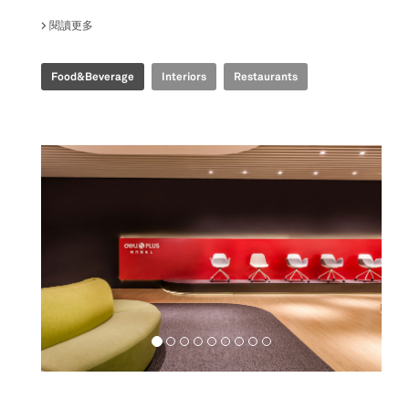
閱讀更多
關於 TIME FOOD PLAZA
Food&Beverage
Interiors
Restaurants