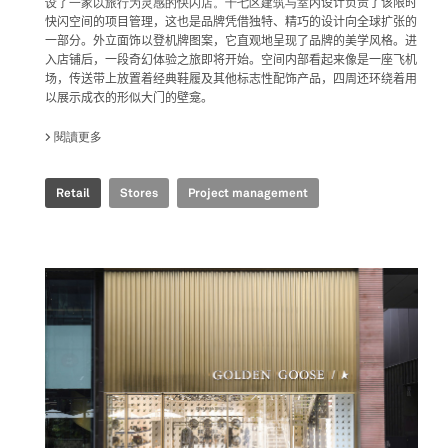
设了一家以旅行为灵感的快闪店。十七区建筑与室内
设计负责了该限时
快闪空间的项目管理，
这也是品牌凭借独特、精巧的设计向全球扩张的
一部分。外立面饰以登机牌图案，它直观地呈现了品牌的美学风格。进
入店铺后，一段奇幻体验之旅即将开始。空间内部看起来像是一座飞机
场，传送带上放置着经典鞋履及其他标志性配饰产品，四周还环绕着用
以展示成衣的形似大门的壁龛。
閱讀更多
關於 GOLDEN GOOSE - BJ TAIKOO LI POP UP
Retail
Stores
Project management