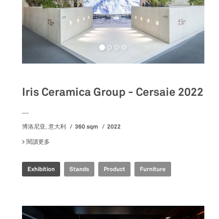
Iris Ceramica Group - Cersaie 2022
__
360 sqm
2022
博洛尼亚, 意大利
閱讀更多
關於 IRIS CERAMICA GROUP - CERSAIE 2022
Exhibition
Stands
Product
Furniture