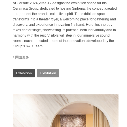
At Cersaie 2024, Area-17 designs the exhibition space for Iris
Ceramica Group, dedicated to hosting Sinfonia, the concept created
to represent the brand’s collective spirit. The exhibition space
transforms into a theater foyer, a welcoming place for gathering and
discovery, and experience innovation firsthand. Here, technology
takes center stage, showcasing its potential both individually and in
harmony with the rest. Visitors will step in four immersive sound
rooms, each dedicated to one of the innovations developed by the
Group’s R&D Team.
閱讀更多
關於 IRIS CERAMICA GROUP - CERSAIE 2024
Exhibition
Exhibition