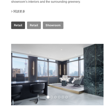
showroom’s interiors and the surrounding greenery.
閱讀更多
關於 FAB FIANDRE ARCHITECTURAL BUREAU SHOWROOM
Retail
Retail
Showroom