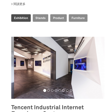
閱讀更多
關於 IRIS CERAMICA GROUP - CERSAIE 2021
Exhibition
Stands
Product
Furniture
Tencent Industrial Internet