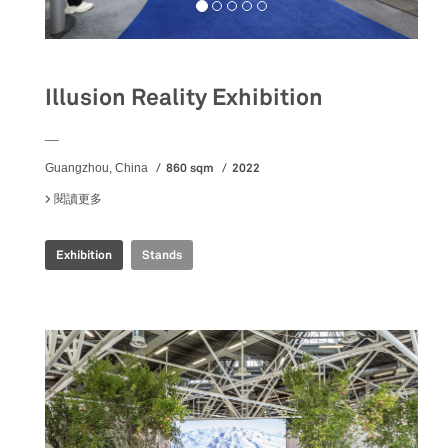
Illusion Reality Exhibition
__
860 sqm
2022
Guangzhou, China
閱讀更多
關於 ILLUSION REALITY EXHIBITION
Exhibition
Stands