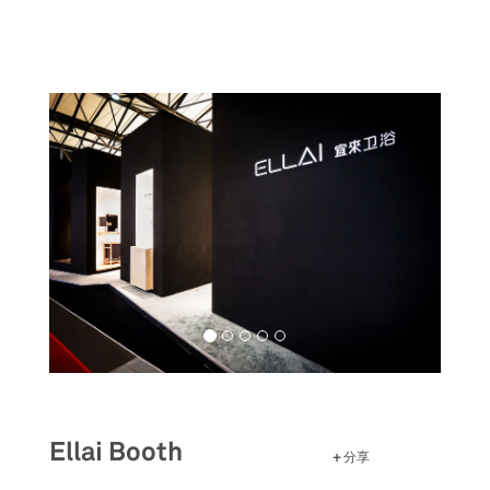
跳
转
到
主
要
内
容
Ellai Booth
分享