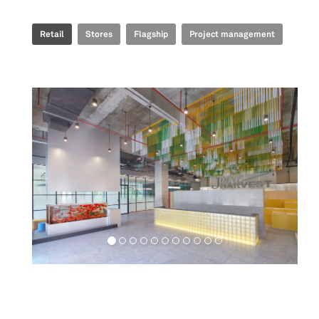
Retail
Stores
Flagship
Project management
Workspaces