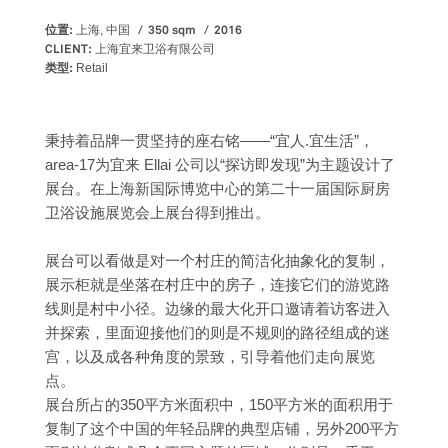
位置:
350 sqm
2016
上海, 中国
CLIENT:
上海宜来卫浴有限公司
类型:
Retail
秉持着品牌一贯坚持的座右铭——“宜人.宜生活”，
area-17为宜来 Ellai 公司以“探访即发现”为主题设计了
展台。在上海新国际博览中心的第二十一届国际厨房
卫浴设施展览会上展台得到推出。
展台可以看做是对一个村庄的简洁化抽象化的复制，
展示柜就是坐落在村庄中的房子，连接它们的游览路
线则是村中小径。边缘的最大化开口邀请着访客进入
并探索，里面迎接他们的则是不规则的路径组成的迷
宫，以及成各种角度的景致，引导着他们走向展览
点。
展台所占的350平方米面积中，150平方米的面积用于
复制了这个中国的年轻品牌的典型店铺，另外200平方