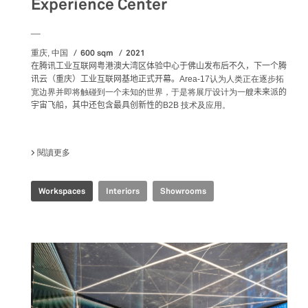
Experience Center
__
600 sqm
2021
重庆, 中国
在腾讯工业互联网粤港澳大湾区体验中心于佛山发布后不久，下一个腾
讯云（重庆）工业互联网基地正式开幕。
Area-17认为人类正在逐步拓
宽边界并即将触碰到一个未知的世界，于是将展厅设计为一艘
未来派的
宇宙飞船，其中还包含最具创新性的
B2B 技术及应用。
閱讀更多
關於 TENCENT INDUSTRIAL INTERNET EXPERIENCE CENTE
Workspaces
Interiors
Showrooms