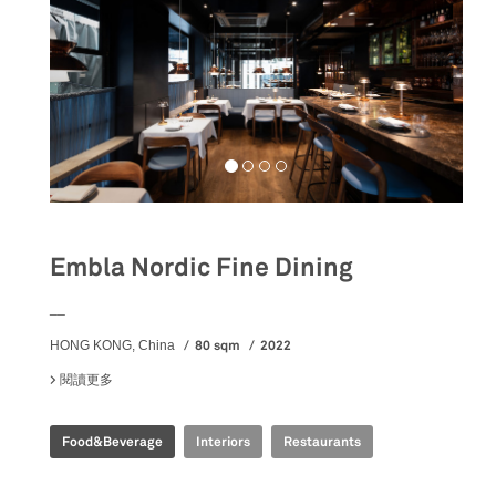
Embla Nordic Fine Dining
__
80 sqm
2022
HONG KONG, China
閱讀更多
關於 EMBLA NORDIC FINE DINING
Food&Beverage
Interiors
Restaurants