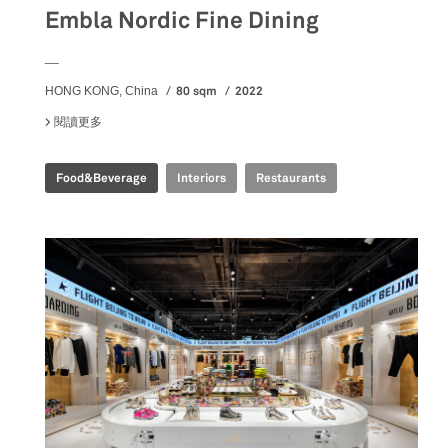
Embla Nordic Fine Dining
__
80 sqm
2022
HONG KONG, China
閱讀更多
關於 EMBLA NORDIC FINE DINING
Food&Beverage
Interiors
Restaurants