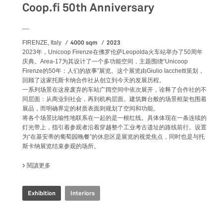
Coop.fi 50th Anniversary
__
4000 sqm
2023
FIRENZE, Italy
2023年，Unicoop Firenze在佛罗伦萨Leopolda火车站举办了50周年
庆典。Area-17为其设计了一个多功能空间，主题围绕“Unicoop
Firenze的50年：人们的故事”展览。这个展览由Giulio Iacchetti策划，
回顾了这家托斯卡纳合作社从创立到今天的发展历程。
一系列场景在这座废弃的车站广阔空间中依次展开，诠释了合作社的不
同层面：从商业到社会，再到机构层面。建筑舞台般的场景框架包围着
展品，而明确界定的材质表面则规划了空间和功能。
将各个场景比喻性地联系在一起的是一根红线。具体体现在一条连续的
灯光带上，指引着参观者沿着穿越整个工业考古遗址的路线前行。设置
为“在基安蒂的葡萄园晚餐”的休息区是展览的视觉焦点，同时也是与托
斯卡纳展览结束参观的场所。
閱讀更多
關於 COOP.FI 50TH ANNIVERSARY
Exhibition
Interiors