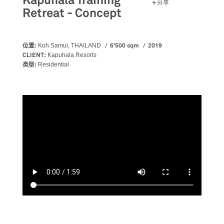
Kapuhala Training
分享
Retreat - Concept
位置:
6'500 sqm
2019
Koh Samui, THAILAND
CLIENT:
Kapuhala Resorts
类型:
Residential
视
频
文
件