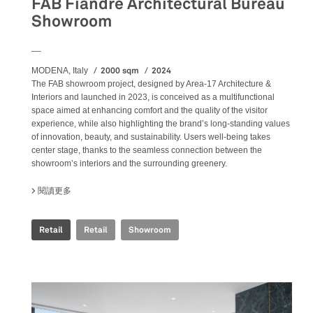
FAB Fiandre Architectural Bureau
Showroom
__
2000 sqm
2024
MODENA, Italy
The FAB showroom project, designed by Area-17 Architecture &
Interiors and launched in 2023, is conceived as a multifunctional
space aimed at enhancing comfort and the quality of the visitor
experience, while also highlighting the brand’s long-standing values
of innovation, beauty, and sustainability. Users well-being takes
center stage, thanks to the seamless connection between the
showroom’s interiors and the surrounding greenery.
閱讀更多
關於 FAB FIANDRE ARCHITECTURAL BUREAU SHOWROOM
Retail
Retail
Showroom