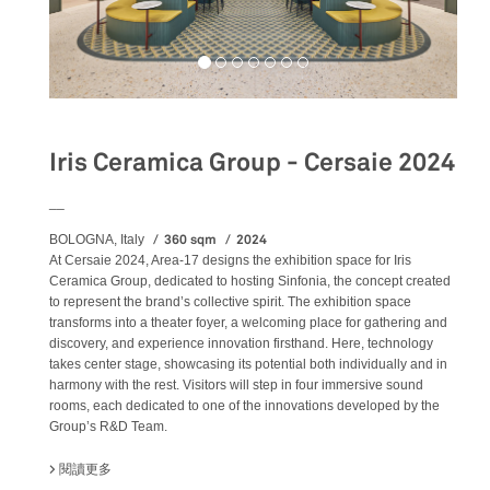
Iris Ceramica Group - Cersaie 2024
__
360 sqm
2024
BOLOGNA, Italy
At Cersaie 2024, Area-17 designs the exhibition space for Iris
Ceramica Group, dedicated to hosting Sinfonia, the concept created
to represent the brand’s collective spirit. The exhibition space
transforms into a theater foyer, a welcoming place for gathering and
discovery, and experience innovation firsthand. Here, technology
takes center stage, showcasing its potential both individually and in
harmony with the rest. Visitors will step in four immersive sound
rooms, each dedicated to one of the innovations developed by the
Group’s R&D Team.
閱讀更多
關於 IRIS CERAMICA GROUP - CERSAIE 2024