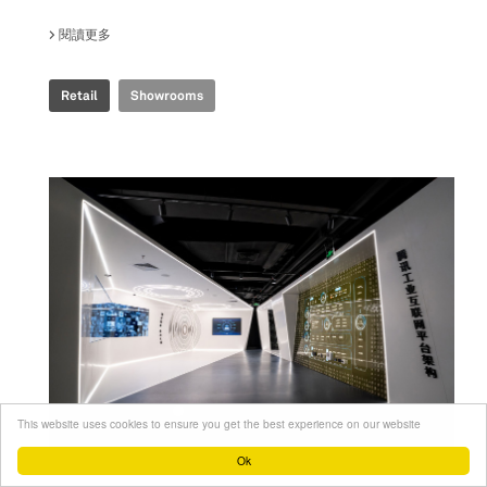
閱讀更多
關於 DELI PLUS SHOWROOM
Retail
Showrooms
This website uses cookies to ensure you get the best experience on our website
Ok