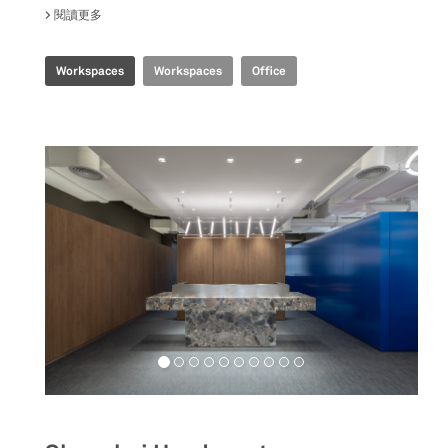
閱讀更多
關於 CBS EXECUTIVE OFFICE
Workspaces
Workspaces
Office