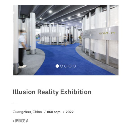
Illusion Reality Exhibition
__
860 sqm
2022
Guangzhou, China
閱讀更多
關於 ILLUSION REALITY EXHIBITION