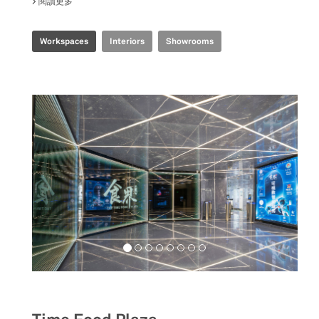
閱讀更多
關於 TENCENT INDUSTRIAL INTERNET EXPERIENCE CENTE
Workspaces
Interiors
Showrooms
Food&Beverage