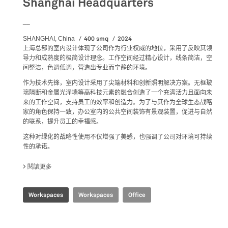
Shanghai Headquarters
__
400 smq
2024
SHANGHAI, China
上海总部的室内设计体现了公司作为行业权威的地位，采用了反映其领
导力和成熟度的极简设计理念。工作空间经过精心设计，线条简洁，空
间整洁，色调低调，营造出专业而宁静的环境。
作为技术先锋，室内设计采用了尖端材料和创新照明解决方案。无框玻
璃隔断和金属光泽墙等高科技元素的融合创造了一个充满活力且面向未
来的工作空间，支持员工的效率和创造力。为了与其作为全球生态战略
家的角色保持一致，办公室内的公共空间装饰有景观装置，促进与自然
的联系，提升员工的幸福感。
这种对绿化的战略性使用不仅增强了美感，也强调了公司对环境可持续
性的承诺。
閱讀更多
關於 SHANGHAI HEADQUARTERS
Workspaces
Workspaces
Office