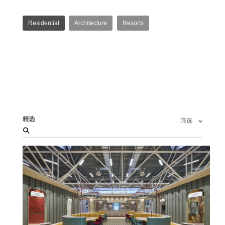
Residential
Architecture
Resorts
精选
筛选