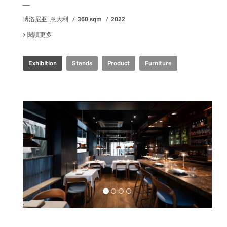
__
360 sqm
2022
博洛尼亚, 意大利
閱讀更多
關於 IRIS CERAMICA GROUP - CERSAIE 2022
Exhibition
Stands
Product
Furniture