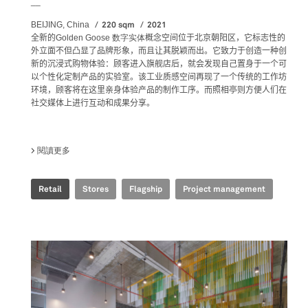
__
220 sqm
2021
BEIJING, China
全新的
Golden Goose 数字实体
概念空间位于北京朝阳区，它标志性的
外立面不但凸显了品牌形象，而且让其脱颖而出。它致力于创造一种创
新的沉浸式购物体验：顾客进入旗舰店后，就会发现自己置身于一个可
以个性化定制产品的实验室。该
工业质感空间再现了一个传统的工作坊
环境
，顾客将在这里亲身体验产品的制作工序。而照相亭则方便人们在
社交媒体上进行互动和成果分享。
閱讀更多
關於 GOLDEN GOOSE - BJ TAIKOO LI FLAGSHIP STORE
Retail
Stores
Flagship
Project management