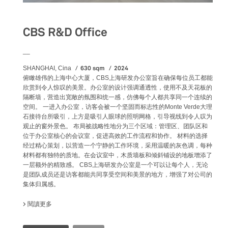
CBS R&D Office
__
630 sqm
2024
SHANGHAI, Cina
俯瞰雄伟的上海中心大厦，CBS上海研发办公室旨在确保每位员工都能
欣赏到令人惊叹的美景。办公室的设计强调通透性，使用不及天花板的
隔断墙，营造出宽敞的氛围和统一感，仿佛每个人都共享同一个连续的
空间。 一进入办公室，访客会被一个坚固而标志性的Monte Verde大理
石接待台所吸引，上方是吸引人眼球的照明网格，引导视线到令人叹为
观止的窗外景色。 布局被战略性地分为三个区域：管理区、团队区和
位于办公室核心的会议室，促进高效的工作流程和协作。 材料的选择
经过精心策划，以营造一个宁静的工作环境，采用温暖的灰色调，每种
材料都有独特的质地。在会议室中，木质墙板和倾斜铺设的地板增添了
一层额外的精致感。 CBS上海研发办公室是一个可以让每个人，无论
是团队成员还是访客都能共同享受空间和美景的地方，增强了对公司的
集体归属感。
閱讀更多
關於 CBS R&D OFFICE