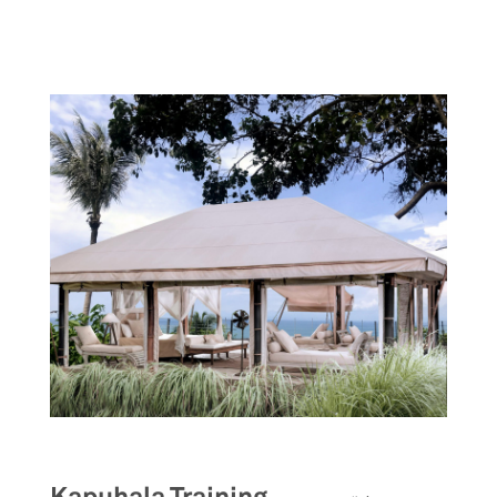
跳
转
到
主
要
内
容