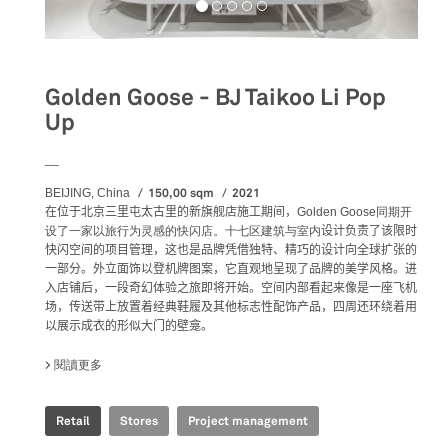
Golden Goose - BJ Taikoo Li Pop
Up
__
150,00 sqm
2021
BEIJING, China
在位于北京三里屯太古里的新旗舰店施工期间，
Golden Goose同期开
设了一家以旅行为灵感的快闪店。十七区建筑与室内
设计负责了该限时
快闪空间的项目管理，
这也是品牌凭借独特、精巧的设计向全球扩张的
一部分。外立面饰以登机牌图案，它直观地呈现了品牌的美学风格。进
入店铺后，一段奇幻体验之旅即将开始。空间内部看起来像是一座飞机
场，传送带上放置着经典鞋履及其他标志性配饰产品，四周还环绕着用
以展示成衣的形似大门的壁龛。
閱讀更多
關於 GOLDEN GOOSE - BJ TAIKOO LI POP UP
Retail
Stores
Project management