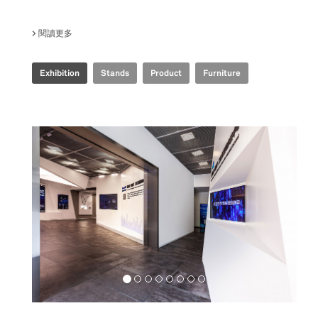
閱讀更多
關於 IRIS CERAMICA GROUP - CERSAIE 2021
Exhibition
Stands
Product
Furniture