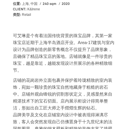
位置:
240 sqm
2020
上海, 中国
CLIENT:
K&Irene
类型:
Retail
可艾琳是个有着法国传统背景的珠宝品牌，其第一家
珠宝店近期于上海半岛酒店开业。Area-17建筑与室内
设计为品牌创造的新零售概念不仅提升了品牌形象，
且确保了精品珠宝店的落地。店铺就像是一件珍贵的
珠宝，越是靠近，越能发现设计所展示的各种精致细
节。
店铺的花岗岩外立面包裹并保护着玲珑精致的室内装
饰，宛如一颗珍贵的珠宝自然地藏身于粗糙的岩石
中。店铺外观由锋锐的切割形状定义，灵感显然来自
精湛技术下的宝石切面。店内展示柜设计得简单整
洁，形如出自工匠大师之手熠熠生辉的钻石。
品牌美学及文化在店铺室内设计中被表现得淋漓尽
致，客人会突然发现自己仿佛置身于十九世纪末的法
国氛围里。典雅的细木壁板和精致的装饰丰富了墙壁