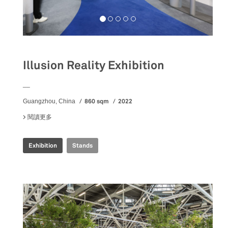
Illusion Reality Exhibition
__
860 sqm
2022
Guangzhou, China
閱讀更多
關於 ILLUSION REALITY EXHIBITION
Exhibition
Stands