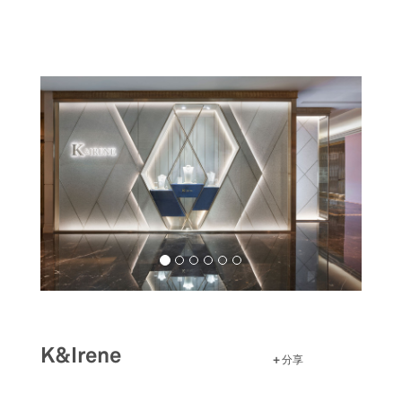
跳
转
到
主
要
内
容
K&Irene
分享