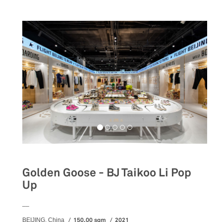
Golden Goose - BJ Taikoo Li Pop
Up
__
150,00 sqm
2021
BEIJING, China