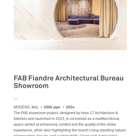
Retail
FAB Fiandre Architectural Bureau
Showroom
__
2000 sqm
2024
MODENA, Italy
The FAB showroom project, designed by Area-17 Architecture &
Interiors and launched in 2023, is conceived as a multifunctional
space aimed at enhancing comfort and the quality of the visitor
experience, while also highlighting the brand’s long-standing values
of innovation, beauty, and sustainability. Users well-being takes