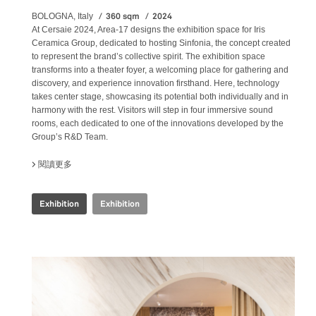
360 sqm
2024
BOLOGNA, Italy
At Cersaie 2024, Area-17 designs the exhibition space for Iris
Ceramica Group, dedicated to hosting Sinfonia, the concept created
to represent the brand’s collective spirit. The exhibition space
transforms into a theater foyer, a welcoming place for gathering and
discovery, and experience innovation firsthand. Here, technology
takes center stage, showcasing its potential both individually and in
harmony with the rest. Visitors will step in four immersive sound
rooms, each dedicated to one of the innovations developed by the
Group’s R&D Team.
閱讀更多
關於 IRIS CERAMICA GROUP - CERSAIE 2024
Exhibition
Exhibition