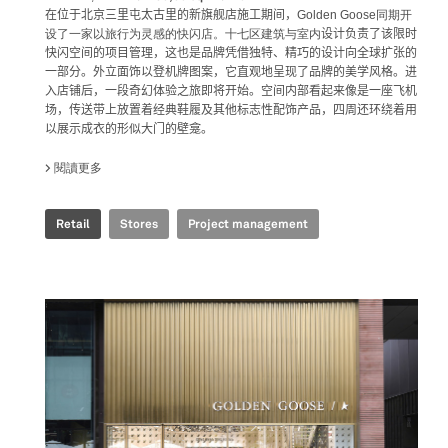
在位于北京三里屯太古里的新旗舰店施工期间，
Golden Goose同期开
设了一家以旅行为灵感的快闪店。十七区建筑与室内
设计负责了该限时
快闪空间的项目管理，
这也是品牌凭借独特、精巧的设计向全球扩张的
一部分。外立面饰以登机牌图案，它直观地呈现了品牌的美学风格。进
入店铺后，一段奇幻体验之旅即将开始。空间内部看起来像是一座飞机
场，传送带上放置着经典鞋履及其他标志性配饰产品，四周还环绕着用
以展示成衣的形似大门的壁龛。
閱讀更多
關於 GOLDEN GOOSE - BJ TAIKOO LI POP UP
Retail
Stores
Project management