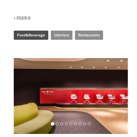
閱讀更多
關於 TIME FOOD PLAZA
Food&Beverage
Interiors
Restaurants