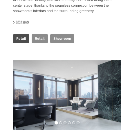
center stage, thanks to the seamless connection between the
showroom’s interiors and the surrounding greenery.
閱讀更多
關於 FAB FIANDRE ARCHITECTURAL BUREAU SHOWROOM
Retail
Retail
Showroom