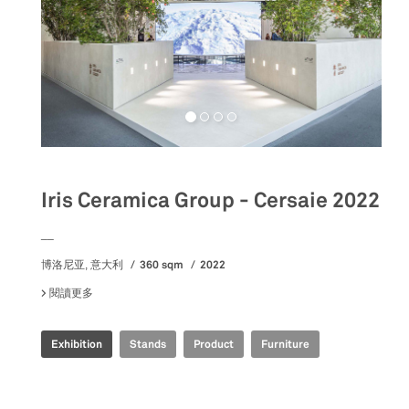
Iris Ceramica Group - Cersaie 2022
__
360 sqm
2022
博洛尼亚, 意大利
閱讀更多
關於 IRIS CERAMICA GROUP - CERSAIE 2022
Exhibition
Stands
Product
Furniture