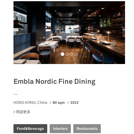
Embla Nordic Fine Dining
__
80 sqm
2022
HONG KONG, China
閱讀更多
關於 EMBLA NORDIC FINE DINING
Food&Beverage
Interiors
Restaurants