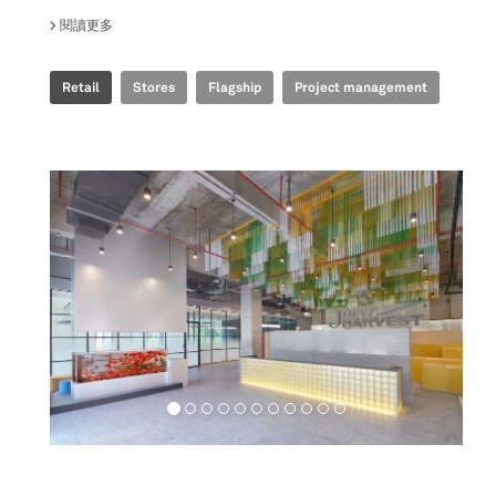
閱讀更多
關於 GOLDEN GOOSE - BJ TAIKOO LI FLAGSHIP STORE
Retail
Stores
Flagship
Project management
Workspaces