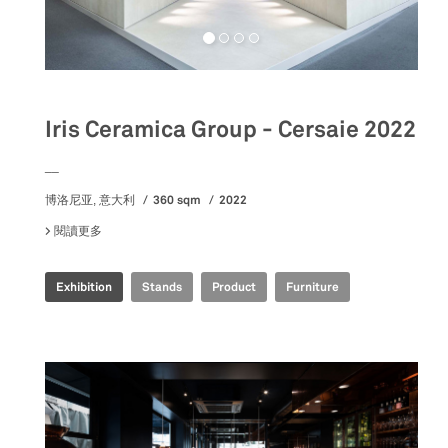
Iris Ceramica Group - Cersaie 2022
__
360 sqm
2022
博洛尼亚, 意大利
閱讀更多
關於 IRIS CERAMICA GROUP - CERSAIE 2022
Exhibition
Stands
Product
Furniture