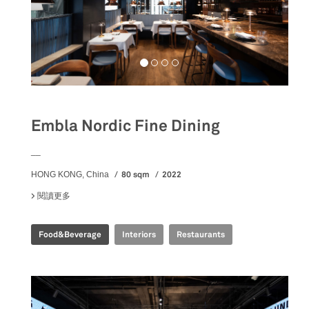
Embla Nordic Fine Dining
__
80 sqm
2022
HONG KONG, China
閱讀更多
關於 EMBLA NORDIC FINE DINING
Food&Beverage
Interiors
Restaurants