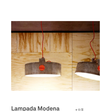
跳
转
到
主
要
内
容
Lampada Modena
分享