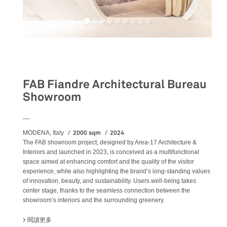
Retail
FAB Fiandre Architectural Bureau
Showroom
__
2000 sqm
2024
MODENA, Italy
The FAB showroom project, designed by Area-17 Architecture &
Interiors and launched in 2023, is conceived as a multifunctional
space aimed at enhancing comfort and the quality of the visitor
experience, while also highlighting the brand’s long-standing values
of innovation, beauty, and sustainability. Users well-being takes
center stage, thanks to the seamless connection between the
showroom’s interiors and the surrounding greenery.
閱讀更多
關於 FAB FIANDRE ARCHITECTURAL BUREAU SHOWROOM