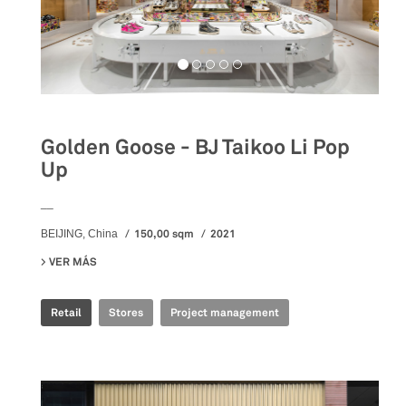
Golden Goose - BJ Taikoo Li Pop
Up
__
150,00 sqm
2021
BEIJING, China
VER MÁS
SU GOLDEN GOOSE - BJ TAIKOO LI POP UP
Retail
Stores
Project management