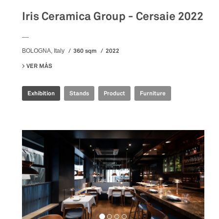
Iris Ceramica Group - Cersaie 2022
__
360 sqm
2022
BOLOGNA, Italy
VER MÁS
SU IRIS CERAMICA GROUP - CERSAIE 2022
Exhibition
Stands
Product
Furniture