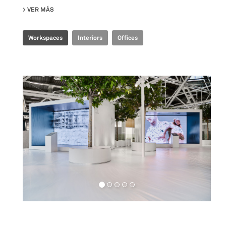
VER MÁS
SU JOINT-HARVEST HQ
Workspaces
Interiors
Offices