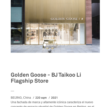
Retail
Golden Goose - BJ Taikoo Li
Flagship Store
__
220 sqm
2021
BEIJING, China
Una fachada de marca y altamente icónica caracteriza el nuevo
concepto de espacio phygital de Golden Goose en Beijing, en el