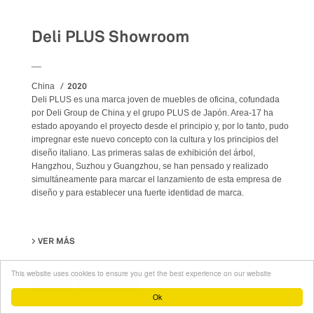
Deli PLUS Showroom
__
2020
China
Deli PLUS es una marca joven de muebles de oficina, cofundada
por Deli Group de China y el grupo PLUS de Japón. Area-17 ha
estado apoyando el proyecto desde el principio y, por lo tanto, pudo
impregnar este nuevo concepto con la cultura y los principios del
diseño italiano. Las primeras salas de exhibición del árbol,
Hangzhou, Suzhou y Guangzhou, se han pensado y realizado
simultáneamente para marcar el lanzamiento de esta empresa de
diseño y para establecer una fuerte identidad de marca.
VER MÁS
SU DELI PLUS SHOWROOM
This website uses cookies to ensure you get the best experience on our website
Retail
Showrooms
Ok