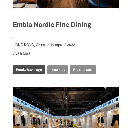
Embla Nordic Fine Dining
__
80 sqm
2022
HONG KONG, China
VER MÁS
SU EMBLA NORDIC FINE DINING
Food&Beverage
Interiors
Restaurants