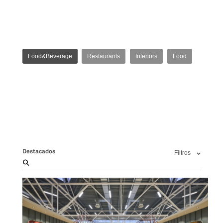
Food&Beverage
Restaurants
Interiors
Food
Destacados
Filtros