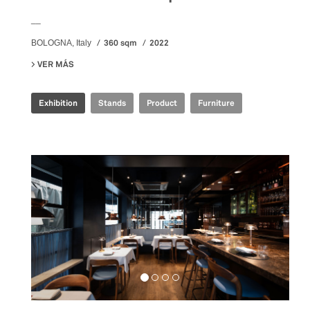
__
360 sqm
2022
BOLOGNA, Italy
VER MÁS
SU IRIS CERAMICA GROUP - CERSAIE 2022
Exhibition
Stands
Product
Furniture