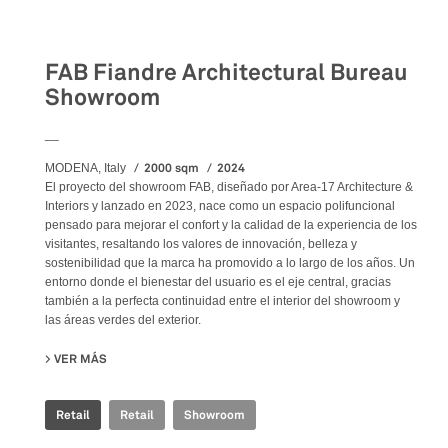
Retail
FAB Fiandre Architectural Bureau
Showroom
__
2000 sqm
2024
MODENA, Italy
El proyecto del showroom FAB, diseñado por Area-17 Architecture &
Interiors y lanzado en 2023, nace como un espacio polifuncional
pensado para mejorar el confort y la calidad de la experiencia de los
visitantes, resaltando los valores de innovación, belleza y
sostenibilidad que la marca ha promovido a lo largo de los años. Un
entorno donde el bienestar del usuario es el eje central, gracias
también a la perfecta continuidad entre el interior del showroom y
las áreas verdes del exterior.
VER MÁS
SU FAB FIANDRE ARCHITECTURAL BUREAU SHOWROOM
Retail
Retail
Showroom