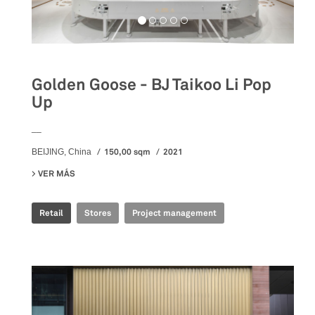
Golden Goose - BJ Taikoo Li Pop
Up
__
150,00 sqm
2021
BEIJING, China
VER MÁS
SU GOLDEN GOOSE - BJ TAIKOO LI POP UP
Retail
Stores
Project management