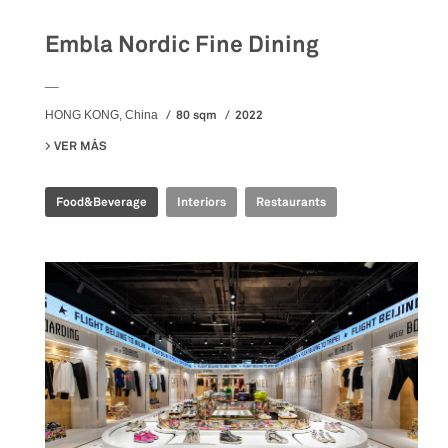
Embla Nordic Fine Dining
__
80 sqm
2022
HONG KONG, China
VER MÁS
SU EMBLA NORDIC FINE DINING
Food&Beverage
Interiors
Restaurants