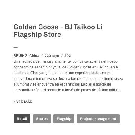
Retail
Golden Goose - BJ Taikoo Li
Flagship Store
__
220 sqm
2021
BEIJING, China
Una fachada de marca y altamente icónica caracteriza el nuevo
concepto de espacio phygital de Golden Goose en Beijing, en el
distrito de Chaoyang. La idea de una experiencia de compra
innovadora e inmersiva se declara tan pronto como el cliente cruza
el umbral y se encuentra en el centro del Lab, el espacio de
personalización del producto a través de pasos de "última milla".
VER MÁS
SU GOLDEN GOOSE - BJ TAIKOO LI FLAGSHIP STORE
Retail
Stores
Flagship
Project management