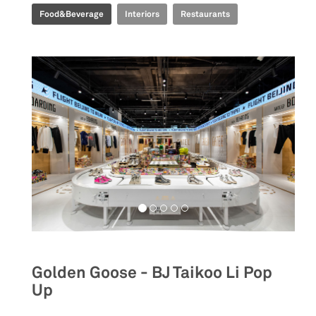
Food&Beverage
Interiors
Restaurants
Golden Goose - BJ Taikoo Li Pop
Up