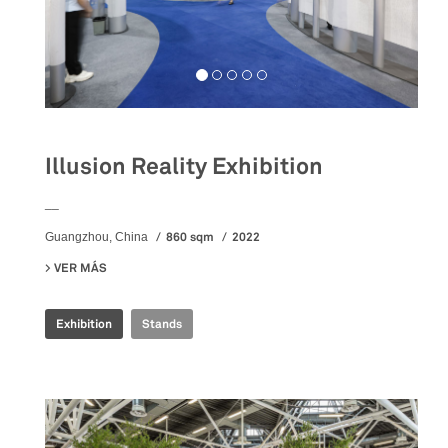
Illusion Reality Exhibition
__
860 sqm
2022
Guangzhou, China
VER MÁS
SU ILLUSION REALITY EXHIBITION
Exhibition
Stands