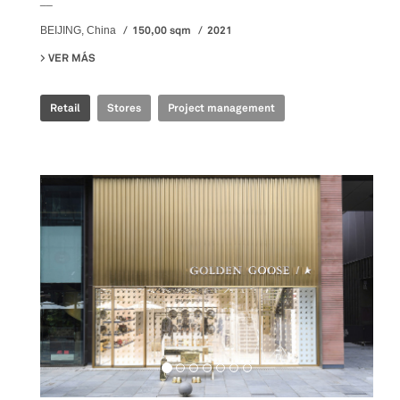
__
150,00 sqm
2021
BEIJING, China
VER MÁS
SU GOLDEN GOOSE - BJ TAIKOO LI POP UP
Retail
Stores
Project management