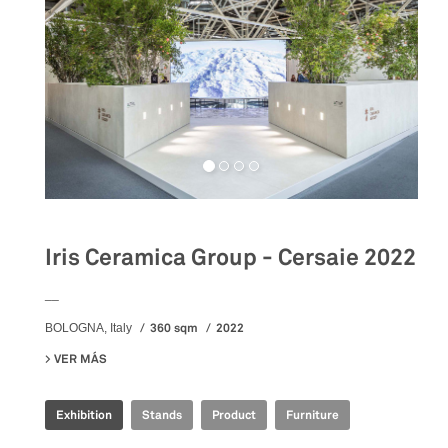
Iris Ceramica Group - Cersaie 2022
__
360 sqm
2022
BOLOGNA, Italy
VER MÁS
SU IRIS CERAMICA GROUP - CERSAIE 2022
Exhibition
Stands
Product
Furniture