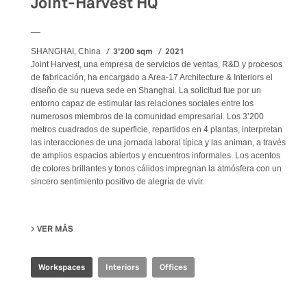
Joint-Harvest HQ
__
3'200 sqm
2021
SHANGHAI, China
Joint Harvest, una empresa de servicios de ventas, R&D y procesos
de fabricación, ha encargado a Area-17 Architecture & Interiors el
diseño de su nueva sede en Shanghai. La solicitud fue por un
entorno capaz de estimular las relaciones sociales entre los
numerosos miembros de la comunidad empresarial. Los 3’200
metros cuadrados de superficie, repartidos en 4 plantas, interpretan
las interacciones de una jornada laboral típica y las animan, a través
de amplios espacios abiertos y encuentros informales. Los acentos
de colores brillantes y tonos cálidos impregnan la atmósfera con un
sincero sentimiento positivo de alegría de vivir.
VER MÁS
SU JOINT-HARVEST HQ
Workspaces
Interiors
Offices