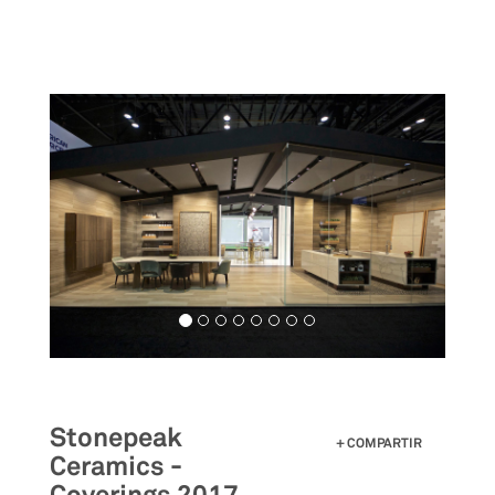
Pasar
al
contenido
principal
Stonepeak
COMPARTIR
Ceramics -