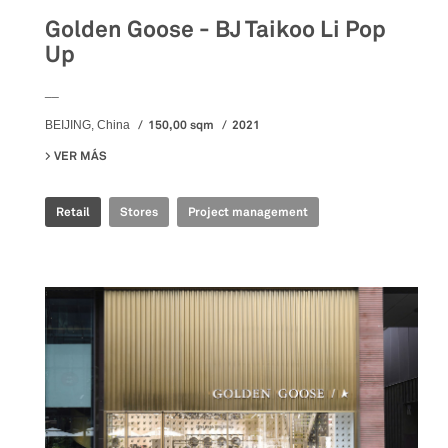
Golden Goose - BJ Taikoo Li Pop
Up
__
150,00 sqm
2021
BEIJING, China
VER MÁS
SU GOLDEN GOOSE - BJ TAIKOO LI POP UP
Retail
Stores
Project management