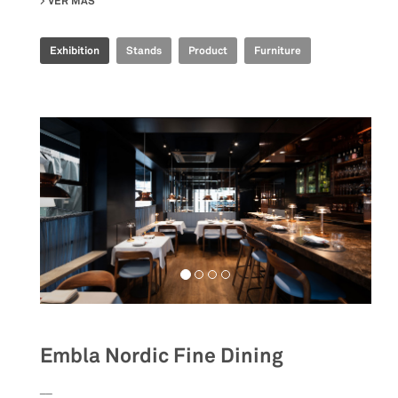
VER MÁS
SU IRIS CERAMICA GROUP - CERSAIE 2022
Exhibition
Stands
Product
Furniture
Embla Nordic Fine Dining
__