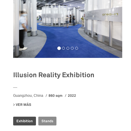
Illusion Reality Exhibition
__
860 sqm
2022
Guangzhou, China
VER MÁS
SU ILLUSION REALITY EXHIBITION
Exhibition
Stands