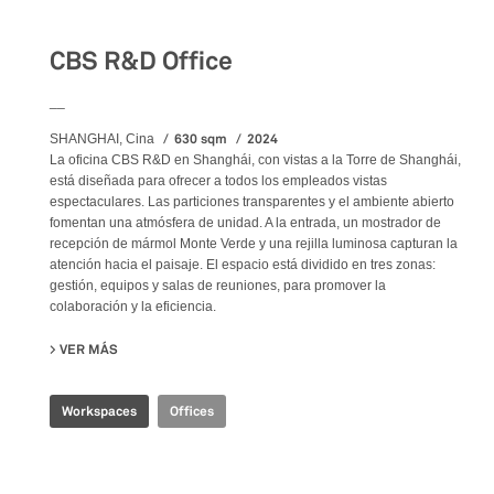
CBS R&D Office
__
630 sqm
2024
SHANGHAI, Cina
La oficina CBS R&D en Shanghái, con vistas a la Torre de Shanghái,
está diseñada para ofrecer a todos los empleados vistas
espectaculares. Las particiones transparentes y el ambiente abierto
fomentan una atmósfera de unidad. A la entrada, un mostrador de
recepción de mármol Monte Verde y una rejilla luminosa capturan la
atención hacia el paisaje. El espacio está dividido en tres zonas:
gestión, equipos y salas de reuniones, para promover la
colaboración y la eficiencia.
VER MÁS
SU CBS R&D OFFICE
Workspaces
Offices