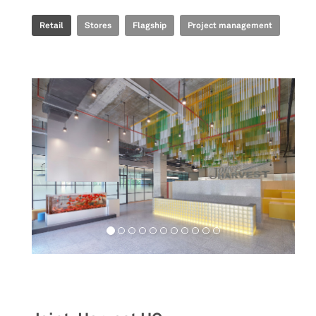
Retail
Stores
Flagship
Project management
Workspaces