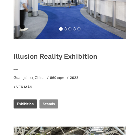
Illusion Reality Exhibition
__
860 sqm
2022
Guangzhou, China
VER MÁS
SU ILLUSION REALITY EXHIBITION
Exhibition
Stands