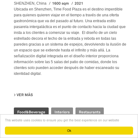
1600 sqm
2021
SHENZHEN, China
Ubicada en Shenzhen, Time Food Plaza es el destino imperdible
para quienes quieren viajar en el tiempo a través de una oferta
gastronómica que va del pasado al futuro. Una entrada estilo
pasarela intergaláctica es el punto de contacto hacia la ciudad que
insta a los clientes a comenzar su viaje. El diseño de un cielo
estrellado decora el techo de la entrada y rebota en todas las
paredes gracias a un sistema de espejos, devolviendo la ilusión de
un espacio que se extiende hasta el infinito y más allá. La
señalización digital integrada en el diseño interior proporciona
información sobre las 5 salas del patio de comidas, donde los
clientes solo pueden acceder después de haber escaneado su
identidad digital.
VER MÁS
SU TIME FOOD PLAZA
Food&Beverage
Interiors
Restaurants
This website uses cookies to ensure you get the best experience on our website
Ok