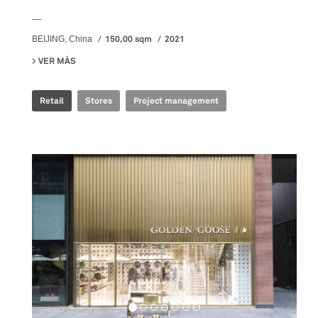
__
150,00 sqm
2021
BEIJING, China
VER MÁS
SU GOLDEN GOOSE - BJ TAIKOO LI POP UP
Retail
Stores
Project management