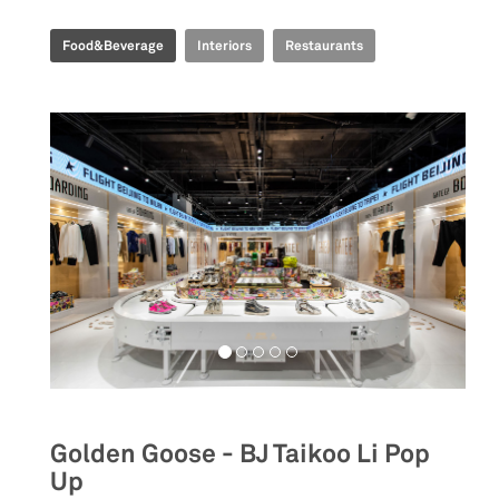
Food&Beverage
Interiors
Restaurants
Golden Goose - BJ Taikoo Li Pop
Up