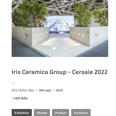
Iris Ceramica Group - Cersaie 2022
__
360 sqm
2022
BOLOGNA, Italy
VER MÁS
SU IRIS CERAMICA GROUP - CERSAIE 2022
Exhibition
Stands
Product
Furniture