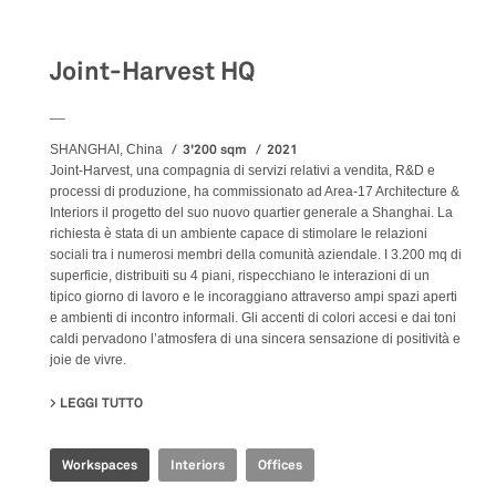
Workspaces
Joint-Harvest HQ
__
3'200 sqm
2021
SHANGHAI, China
Joint-Harvest, una compagnia di servizi relativi a vendita, R&D e
processi di produzione, ha commissionato ad Area-17 Architecture &
Interiors il progetto del suo nuovo quartier generale a Shanghai. La
richiesta è stata di un ambiente capace di stimolare le relazioni
sociali tra i numerosi membri della comunità aziendale. I 3.200 mq di
superficie, distribuiti su 4 piani, rispecchiano le interazioni di un
tipico giorno di lavoro e le incoraggiano attraverso ampi spazi aperti
e ambienti di incontro informali. Gli accenti di colori accesi e dai toni
caldi pervadono l’atmosfera di una sincera sensazione di positività e
joie de vivre.
LEGGI TUTTO
SU JOINT-HARVEST HQ
Workspaces
Interiors
Offices