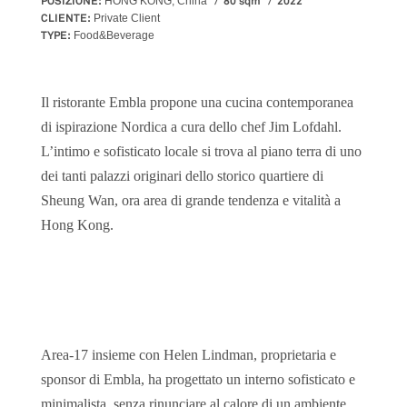
POSIZIONE:
80 sqm
2022
HONG KONG, China
CLIENTE:
Private Client
TYPE:
Food&Beverage
Il ristorante Embla propone una cucina contemporanea
di ispirazione Nordica a cura dello chef Jim Lofdahl.
L’intimo e sofisticato locale si trova al piano terra di uno
dei tanti palazzi originari dello storico quartiere di
Sheung Wan, ora area di grande tendenza e vitalità a
Hong Kong.
Area-17 insieme con Helen Lindman, proprietaria e
sponsor di Embla, ha progettato un interno sofisticato e
minimalista, senza rinunciare al calore di un ambiente