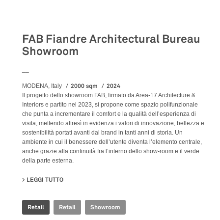
Retail
FAB Fiandre Architectural Bureau
Showroom
__
2000 sqm
2024
MODENA, Italy
Il progetto dello showroom FAB, firmato da Area-17 Architecture &
Interiors e partito nel 2023, si propone come spazio polifunzionale
che punta a incrementare il comfort e la qualità dell’esperienza di
visita, mettendo altresì in evidenza i valori di innovazione, bellezza e
sostenibilità portati avanti dal brand in tanti anni di storia. Un
ambiente in cui il benessere dell’utente diventa l’elemento centrale,
anche grazie alla continuità fra l’interno dello show-room e il verde
della parte esterna.
LEGGI TUTTO
SU FAB FIANDRE ARCHITECTURAL BUREAU SHOWROO
Retail
Retail
Showroom