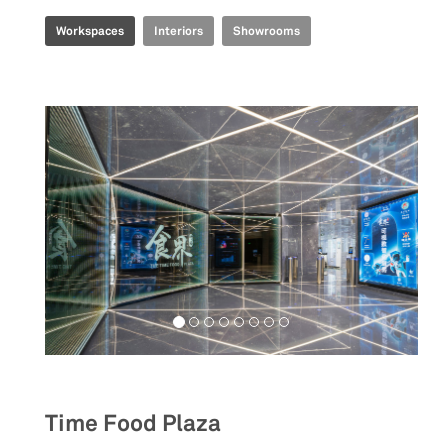
Workspaces
Interiors
Showrooms
Food&Beverage
Time Food Plaza