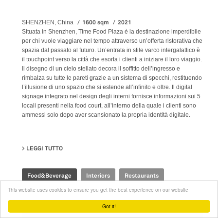
__
1600 sqm
2021
SHENZHEN, China
Situata in Shenzhen, Time Food Plaza è la destinazione imperdibile
per chi vuole viaggiare nel tempo attraverso un’offerta ristorativa che
spazia dal passato al futuro. Un’entrata in stile varco intergalattico è
il touchpoint verso la città che esorta i clienti a iniziare il loro viaggio.
Il disegno di un cielo stellato decora il soffitto dell’ingresso e
rimbalza su tutte le pareti grazie a un sistema di specchi, restituendo
l’illusione di uno spazio che si estende all’infinito e oltre. Il digital
signage integrato nel design degli interni fornisce informazioni sui 5
locali presenti nella food court, all’interno della quale i clienti sono
ammessi solo dopo aver scansionato la propria identità digitale.
LEGGI TUTTO
SU TIME FOOD PLAZA
Food&Beverage
Interiors
Restaurants
This website uses cookies to ensure you get the best experience on our website
Got it!