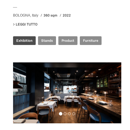
__
360 sqm
2022
BOLOGNA, Italy
LEGGI TUTTO
SU IRIS CERAMICA GROUP - CERSAIE 2022
Exhibition
Stands
Product
Furniture