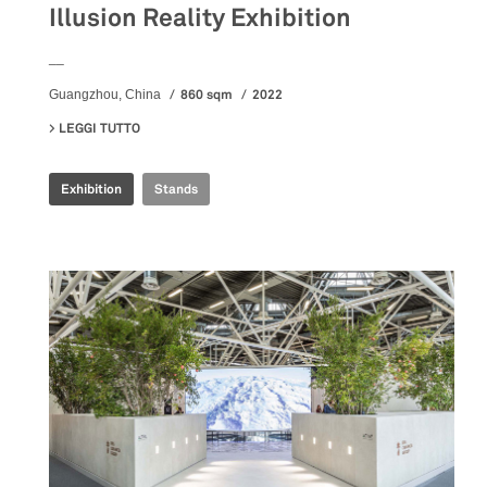
Illusion Reality Exhibition
__
860 sqm
2022
Guangzhou, China
LEGGI TUTTO
SU ILLUSION REALITY EXHIBITION
Exhibition
Stands