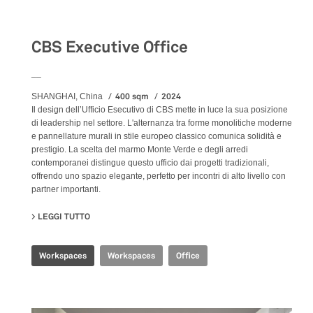
Workspaces
CBS Executive Office
__
400 sqm
2024
SHANGHAI, China
Il design dell’Ufficio Esecutivo di CBS mette in luce la sua posizione
di leadership nel settore. L'alternanza tra forme monolitiche moderne
e pannellature murali in stile europeo classico comunica solidità e
prestigio. La scelta del marmo Monte Verde e degli arredi
contemporanei distingue questo ufficio dai progetti tradizionali,
offrendo uno spazio elegante, perfetto per incontri di alto livello con
partner importanti.
LEGGI TUTTO
SU CBS EXECUTIVE OFFICE
Workspaces
Workspaces
Office