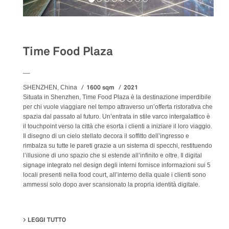
Food&Beverage
Time Food Plaza
__
1600 sqm
2021
SHENZHEN, China
Situata in Shenzhen, Time Food Plaza è la destinazione imperdibile
per chi vuole viaggiare nel tempo attraverso un’offerta ristorativa che
spazia dal passato al futuro. Un’entrata in stile varco intergalattico è
il touchpoint verso la città che esorta i clienti a iniziare il loro viaggio.
Il disegno di un cielo stellato decora il soffitto dell’ingresso e
rimbalza su tutte le pareti grazie a un sistema di specchi, restituendo
l’illusione di uno spazio che si estende all’infinito e oltre. Il digital
signage integrato nel design degli interni fornisce informazioni sui 5
locali presenti nella food court, all’interno della quale i clienti sono
ammessi solo dopo aver scansionato la propria identità digitale.
LEGGI TUTTO
SU TIME FOOD PLAZA