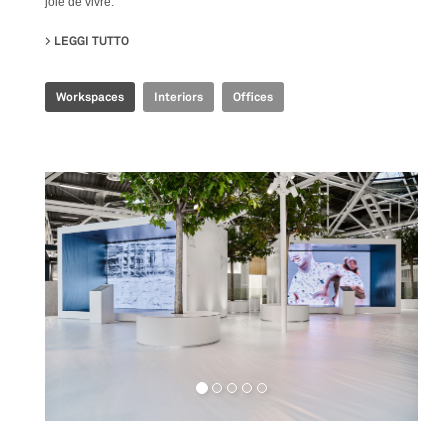
joie de vivre.
LEGGI TUTTO
SU JOINT-HARVEST HQ
Workspaces
Interiors
Offices