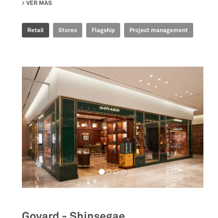
VER MÁS
SU GOLDEN GOOSE - BJ TAIKOO LI FLAGSHIP STORE
Retail
Stores
Flagship
Project management
Goyard - Shinsegae