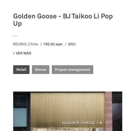
Golden Goose - BJ Taikoo Li Pop
Up
__
150,00 sqm
2021
BEIJING, China
VER MÁS
SU GOLDEN GOOSE - BJ TAIKOO LI POP UP
Retail
Stores
Project management