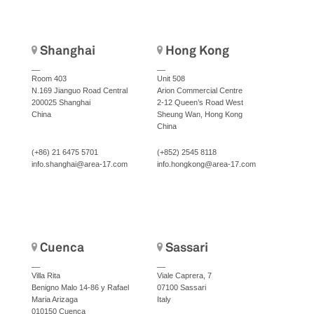
Shanghai
Hong Kong
__
__
Room 403
Unit 508
N.169 Jianguo Road Central
Arion Commercial Centre
200025 Shanghai
2-12 Queen’s Road West
China
Sheung Wan, Hong Kong
China
(+86) 21 6475 5701
(+852) 2545 8118
info.shanghai@area-17.com
info.hongkong@area-17.com
Cuenca
Sassari
__
__
Villa Rita
Viale Caprera, 7
Benigno Malo 14-86 y Rafael
07100 Sassari
Maria Arizaga
Italy
010150 Cuenca