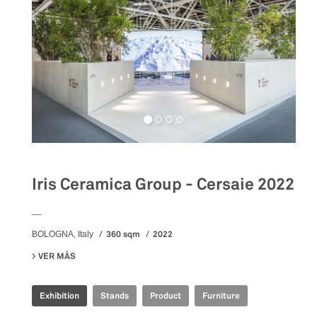
Iris Ceramica Group - Cersaie 2022
__
360 sqm
2022
BOLOGNA, Italy
VER MÁS
SU IRIS CERAMICA GROUP - CERSAIE 2022
Exhibition
Stands
Product
Furniture