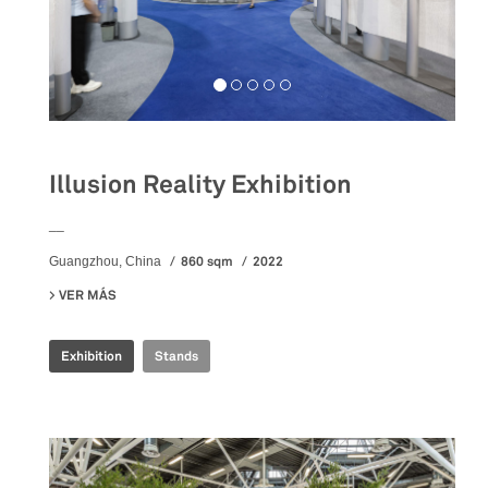
Illusion Reality Exhibition
__
860 sqm
2022
Guangzhou, China
VER MÁS
SU ILLUSION REALITY EXHIBITION
Exhibition
Stands