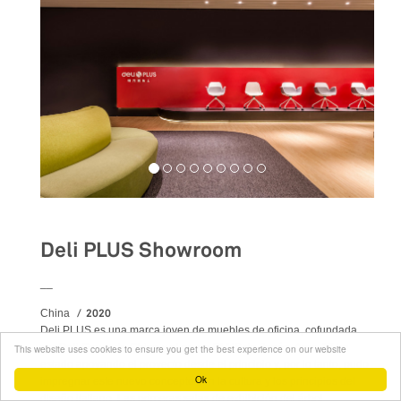
Deli PLUS Showroom
__
2020
China
Deli PLUS es una marca joven de muebles de oficina, cofundada
por Deli Group de China y el grupo PLUS de Japón. Area-17 ha
This website uses cookies to ensure you get the best experience on our website
estado apoyando el proyecto desde el principio y, por lo tanto, pudo
Ok
impregnar este nuevo concepto con la cultura y los principios del
diseño italiano. Las primeras salas de exhibición del árbol,