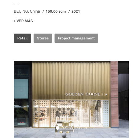
__
150,00 sqm
2021
BEIJING, China
VER MÁS
SU GOLDEN GOOSE - BJ TAIKOO LI POP UP
Retail
Stores
Project management