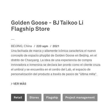
Retail
Golden Goose - BJ Taikoo Li
Flagship Store
__
220 sqm
2021
BEIJING, China
Una fachada de marca y altamente icónica caracteriza el nuevo
concepto de espacio phygital de Golden Goose en Beijing, en el
distrito de Chaoyang. La idea de una experiencia de compra
innovadora e inmersiva se declara tan pronto como el cliente cruza
el umbral y se encuentra en el centro del Lab, el espacio de
personalización del producto a través de pasos de "última milla".
VER MÁS
SU GOLDEN GOOSE - BJ TAIKOO LI FLAGSHIP STORE
Retail
Stores
Flagship
Project management