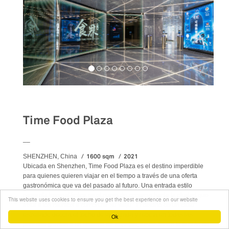
Food&Beverage
Time Food Plaza
__
1600 sqm
2021
SHENZHEN, China
Ubicada en Shenzhen, Time Food Plaza es el destino imperdible
para quienes quieren viajar en el tiempo a través de una oferta
gastronómica que va del pasado al futuro. Una entrada estilo
pasarela intergaláctica es el punto de contacto hacia la ciudad que
This website uses cookies to ensure you get the best experience on our website
insta a los clientes a comenzar su viaje. El diseño de un cielo
estrellado decora el techo de la entrada y rebota en todas las
Ok
paredes gracias a un sistema de espejos, devolviendo la ilusión de