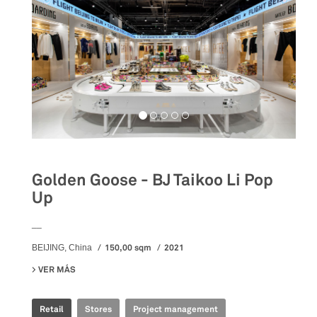
Golden Goose - BJ Taikoo Li Pop
Up
__
150,00 sqm
2021
BEIJING, China
VER MÁS
SU GOLDEN GOOSE - BJ TAIKOO LI POP UP
Retail
Stores
Project management