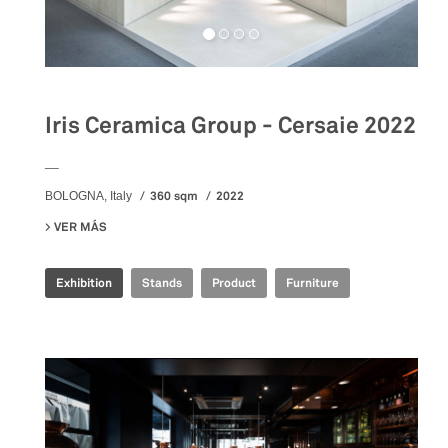
Iris Ceramica Group - Cersaie 2022
__
360 sqm
2022
BOLOGNA, Italy
VER MÁS
SU IRIS CERAMICA GROUP - CERSAIE 2022
Exhibition
Stands
Product
Furniture