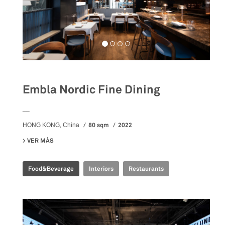
Embla Nordic Fine Dining
__
80 sqm
2022
HONG KONG, China
VER MÁS
SU EMBLA NORDIC FINE DINING
Food&Beverage
Interiors
Restaurants