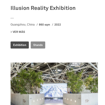
Illusion Reality Exhibition
__
860 sqm
2022
Guangzhou, China
VER MÁS
SU ILLUSION REALITY EXHIBITION
Exhibition
Stands