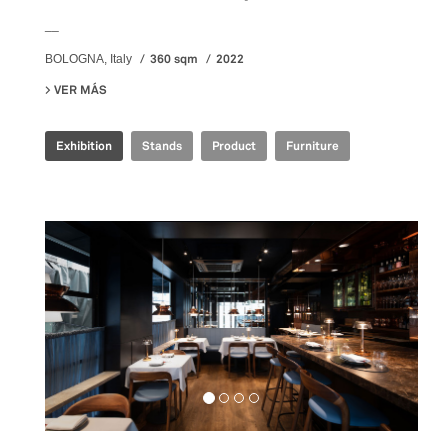
__
360 sqm
2022
BOLOGNA, Italy
VER MÁS
SU IRIS CERAMICA GROUP - CERSAIE 2022
Exhibition
Stands
Product
Furniture