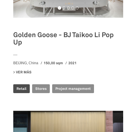
Golden Goose - BJ Taikoo Li Pop
Up
__
150,00 sqm
2021
BEIJING, China
VER MÁS
SU GOLDEN GOOSE - BJ TAIKOO LI POP UP
Retail
Stores
Project management