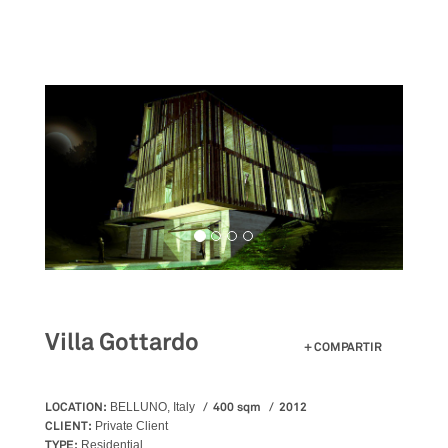
Pasar
al
contenido
principal
Villa Gottardo
COMPARTIR
LOCATION:
400 sqm
2012
BELLUNO, Italy
CLIENT:
Private Client
TYPE:
Residential