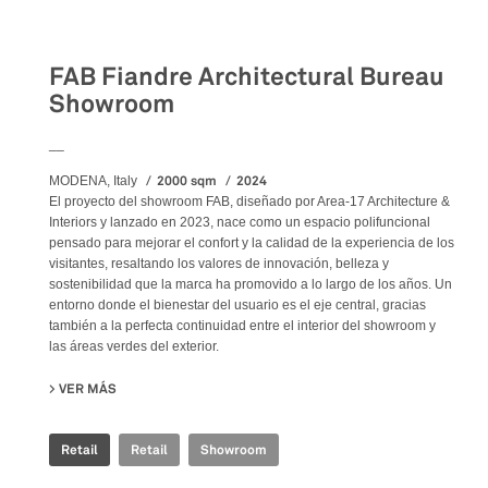
Retail
FAB Fiandre Architectural Bureau
Showroom
__
2000 sqm
2024
MODENA, Italy
El proyecto del showroom FAB, diseñado por Area-17 Architecture &
Interiors y lanzado en 2023, nace como un espacio polifuncional
pensado para mejorar el confort y la calidad de la experiencia de los
visitantes, resaltando los valores de innovación, belleza y
sostenibilidad que la marca ha promovido a lo largo de los años. Un
entorno donde el bienestar del usuario es el eje central, gracias
también a la perfecta continuidad entre el interior del showroom y
las áreas verdes del exterior.
VER MÁS
SU FAB FIANDRE ARCHITECTURAL BUREAU SHOWROOM
Retail
Retail
Showroom