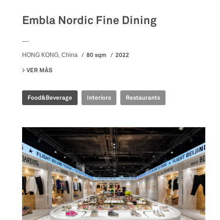
Embla Nordic Fine Dining
__
80 sqm
2022
HONG KONG, China
VER MÁS
SU EMBLA NORDIC FINE DINING
Food&Beverage
Interiors
Restaurants