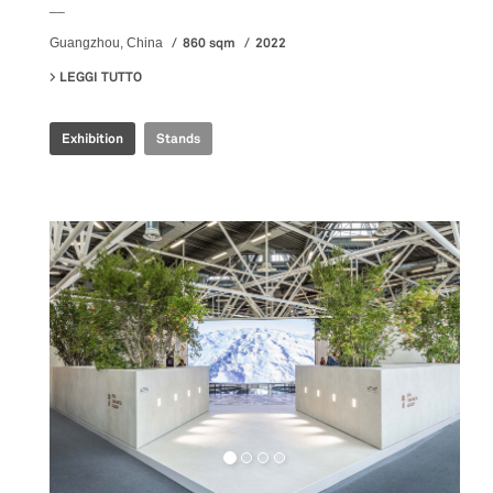
__
860 sqm
2022
Guangzhou, China
LEGGI TUTTO
SU ILLUSION REALITY EXHIBITION
Exhibition
Stands