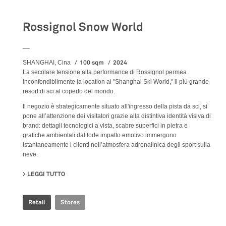
Rossignol Snow World
__
100 sqm
2024
SHANGHAI, Cina
La secolare tensione alla performance di Rossignol permea
inconfondibilmente la location al "Shanghai Ski World," il più grande
resort di sci al coperto del mondo.
Il negozio è strategicamente situato all'ingresso della pista da sci, si
pone all’attenzione dei visitatori grazie alla distintiva identità visiva di
brand: dettagli tecnologici a vista, scabre superfici in pietra e
grafiche ambientali dal forte impatto emotivo immergono
istantaneamente i clienti nell’atmosfera adrenalinica degli sport sulla
neve.
LEGGI TUTTO
SU ROSSIGNOL SNOW WORLD
Retail
Stores