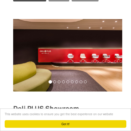
Deli PLUS Showroom
This website uses cookies to ensure you get the best experience on our website
__
Got it!
2020
China