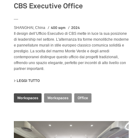
CBS Executive Office
__
400 sqm
2024
SHANGHAI, China
Il design dell’Ufficio Esecutivo di CBS mette in luce la sua posizione
di leadership nel settore. L'alternanza tra forme monolitiche moderne
e pannellature murali in stile europeo classico comunica solidità e
prestigio. La scelta del marmo Monte Verde e degli arredi
contemporanei distingue questo ufficio dai progetti tradizionali,
offrendo uno spazio elegante, perfetto per incontri di alto livello con
partner importanti.
LEGGI TUTTO
SU CBS EXECUTIVE OFFICE
Workspaces
Workspaces
Office