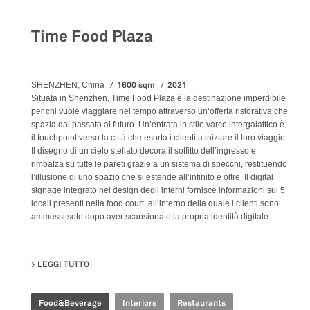
Food&Beverage
Time Food Plaza
__
1600 sqm
2021
SHENZHEN, China
Situata in Shenzhen, Time Food Plaza è la destinazione imperdibile
per chi vuole viaggiare nel tempo attraverso un’offerta ristorativa che
spazia dal passato al futuro. Un’entrata in stile varco intergalattico è
il touchpoint verso la città che esorta i clienti a iniziare il loro viaggio.
Il disegno di un cielo stellato decora il soffitto dell’ingresso e
rimbalza su tutte le pareti grazie a un sistema di specchi, restituendo
l’illusione di uno spazio che si estende all’infinito e oltre. Il digital
signage integrato nel design degli interni fornisce informazioni sui 5
locali presenti nella food court, all’interno della quale i clienti sono
ammessi solo dopo aver scansionato la propria identità digitale.
LEGGI TUTTO
SU TIME FOOD PLAZA
Food&Beverage
Interiors
Restaurants