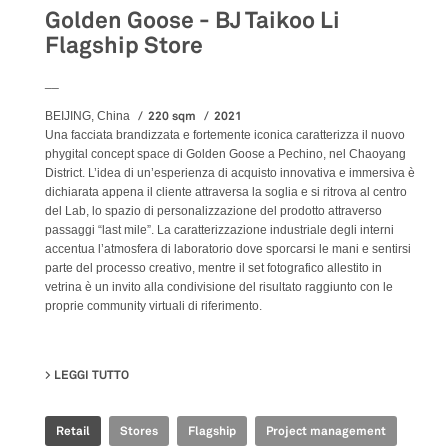
Golden Goose - BJ Taikoo Li
Flagship Store
__
220 sqm
2021
BEIJING, China
Una facciata brandizzata e fortemente iconica caratterizza il nuovo
phygital concept space di Golden Goose a Pechino, nel Chaoyang
District. L’idea di un’esperienza di acquisto innovativa e immersiva è
dichiarata appena il cliente attraversa la soglia e si ritrova al centro
del Lab, lo spazio di personalizzazione del prodotto attraverso
passaggi “last mile”. La caratterizzazione industriale degli interni
accentua l’atmosfera di laboratorio dove sporcarsi le mani e sentirsi
parte del processo creativo, mentre il set fotografico allestito in
vetrina è un invito alla condivisione del risultato raggiunto con le
proprie community virtuali di riferimento.
LEGGI TUTTO
SU GOLDEN GOOSE - BJ TAIKOO LI FLAGSHIP STORE
Retail
Stores
Flagship
Project management