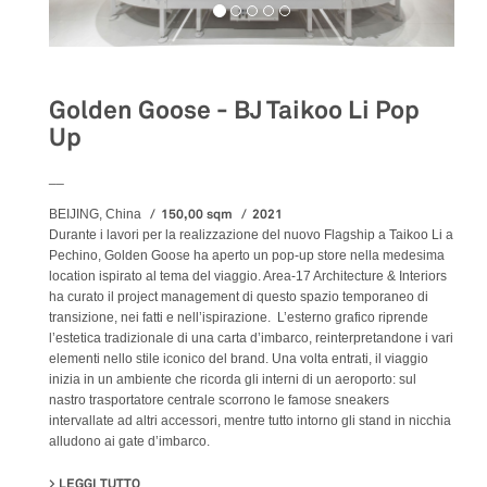
Golden Goose - BJ Taikoo Li Pop
Up
__
150,00 sqm
2021
BEIJING, China
Durante i lavori per la realizzazione del nuovo Flagship a Taikoo Li a
Pechino, Golden Goose ha aperto un pop-up store nella medesima
location ispirato al tema del viaggio. Area-17 Architecture & Interiors
ha curato il project management di questo spazio temporaneo di
transizione, nei fatti e nell’ispirazione. L’esterno grafico riprende
l’estetica tradizionale di una carta d’imbarco, reinterpretandone i vari
elementi nello stile iconico del brand. Una volta entrati, il viaggio
inizia in un ambiente che ricorda gli interni di un aeroporto: sul
nastro trasportatore centrale scorrono le famose sneakers
intervallate ad altri accessori, mentre tutto intorno gli stand in nicchia
alludono ai gate d’imbarco.
LEGGI TUTTO
SU GOLDEN GOOSE - BJ TAIKOO LI POP UP