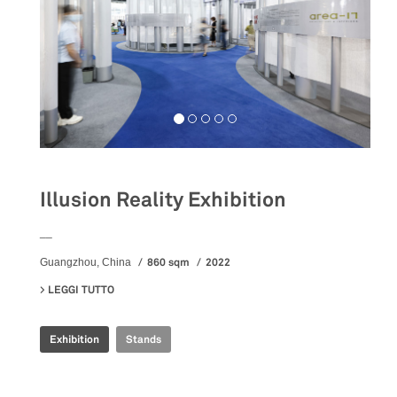
Illusion Reality Exhibition
__
860 sqm
2022
Guangzhou, China
LEGGI TUTTO
SU ILLUSION REALITY EXHIBITION
Exhibition
Stands