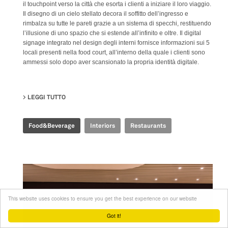
il touchpoint verso la città che esorta i clienti a iniziare il loro viaggio.
Il disegno di un cielo stellato decora il soffitto dell’ingresso e
rimbalza su tutte le pareti grazie a un sistema di specchi, restituendo
l’illusione di uno spazio che si estende all’infinito e oltre. Il digital
signage integrato nel design degli interni fornisce informazioni sui 5
locali presenti nella food court, all’interno della quale i clienti sono
ammessi solo dopo aver scansionato la propria identità digitale.
LEGGI TUTTO
SU TIME FOOD PLAZA
Food&Beverage
Interiors
Restaurants
This website uses cookies to ensure you get the best experience on our website
Got it!