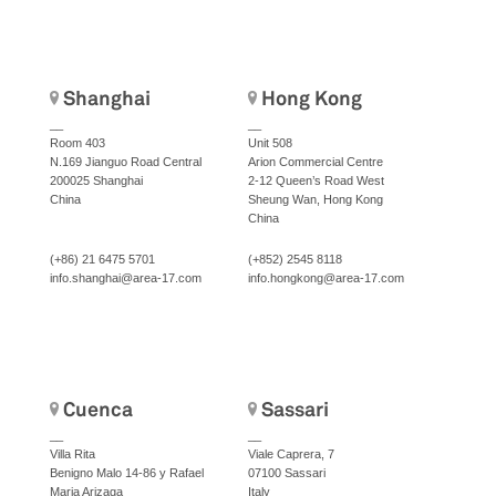
Shanghai
Hong Kong
__
__
Room 403
Unit 508
N.169 Jianguo Road Central
Arion Commercial Centre
200025 Shanghai
2-12 Queen’s Road West
China
Sheung Wan, Hong Kong
China
(+86) 21 6475 5701
(+852) 2545 8118
info.shanghai@area-17.com
info.hongkong@area-17.com
Cuenca
Sassari
__
__
Villa Rita
Viale Caprera, 7
Benigno Malo 14-86 y Rafael
07100 Sassari
Maria Arizaga
Italy