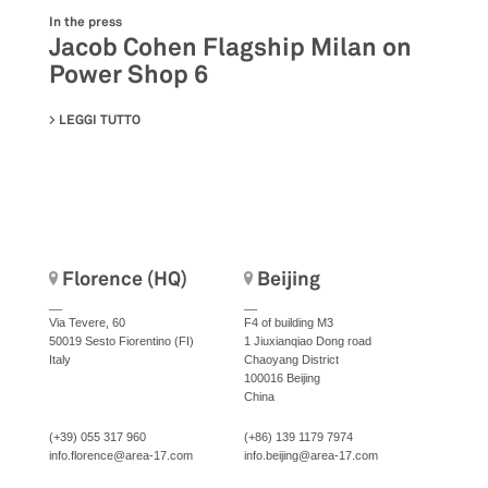
In the press
Jacob Cohen Flagship Milan on
Power Shop 6
LEGGI TUTTO
SU JACOB COHEN FLAGSHIP MILAN ON POWER SHOP 6
Florence (HQ)
Beijing
__
__
Via Tevere, 60
F4 of building M3
50019 Sesto Fiorentino (FI)
1 Jiuxianqiao Dong road
Italy
Chaoyang District
100016 Beijing
China
(+39) 055 317 960
(+86) 139 1179 7974
info.florence@area-17.com
info.beijing@area-17.com