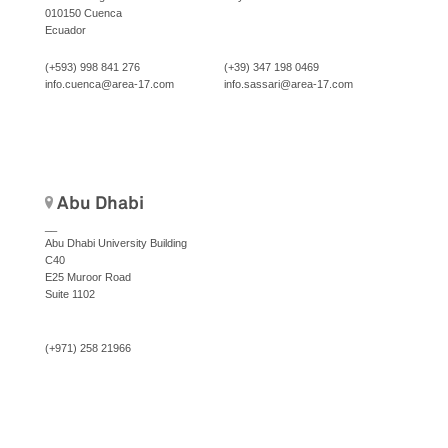
010150 Cuenca
Ecuador
(+593) 998 841 276
(+39) 347 198 0469
info.cuenca@area-17.com
info.sassari@area-17.com
Abu Dhabi
__
Abu Dhabi University Building
C40
E25 Muroor Road
Suite 1102
(+971) 258 21966