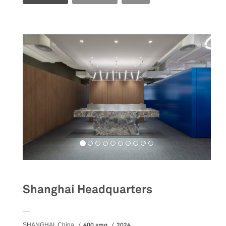
Shanghai Headquarters
__
400 smq
2024
SHANGHAI, China