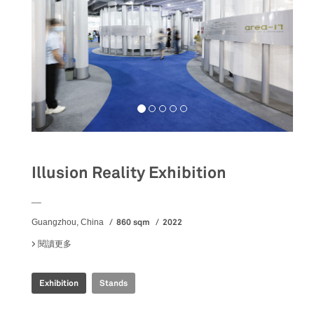
Illusion Reality Exhibition
__
860 sqm
2022
Guangzhou, China
閱讀更多
關於 ILLUSION REALITY EXHIBITION
Exhibition
Stands