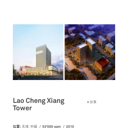
跳
转
到
主
要
内
容
Lao Cheng Xiang
分享
Tower
位置:
53'000 sqm
2010
天津, 中国