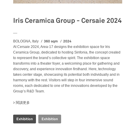
Iris Ceramica Group - Cersaie 2024
__
360 sqm
2024
BOLOGNA, Italy
At Cersaie 2024, Area-17 designs the exhibition space for Iris
Ceramica Group, dedicated to hosting Sinfonia, the concept created
to represent the brand’s collective spirit. The exhibition space
transforms into a theater foyer, a welcoming place for gathering and
discovery, and experience innovation firsthand. Here, technology
takes center stage, showcasing its potential both individually and in
harmony with the rest. Visitors will step in four immersive sound
rooms, each dedicated to one of the innovations developed by the
Group’s R&D Team.
閱讀更多
關於 IRIS CERAMICA GROUP - CERSAIE 2024
Exhibition
Exhibition