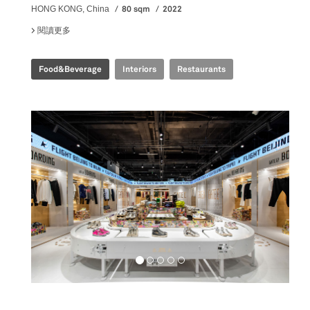
80 sqm
2022
HONG KONG, China
閱讀更多
關於 EMBLA NORDIC FINE DINING
Food&Beverage
Interiors
Restaurants