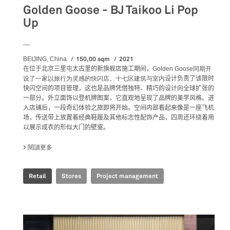
Golden Goose - BJ Taikoo Li Pop
Up
__
150,00 sqm
2021
BEIJING, China
在位于北京三里屯太古里的新旗舰店施工期间，
Golden Goose同期开
设了一家以旅行为灵感的快闪店。十七区建筑与室内
设计负责了该限时
快闪空间的项目管理，
这也是品牌凭借独特、精巧的设计向全球扩张的
一部分。外立面饰以登机牌图案，它直观地呈现了品牌的美学风格。进
入店铺后，一段奇幻体验之旅即将开始。空间内部看起来像是一座飞机
场，传送带上放置着经典鞋履及其他标志性配饰产品，四周还环绕着用
以展示成衣的形似大门的壁龛。
閱讀更多
關於 GOLDEN GOOSE - BJ TAIKOO LI POP UP
Retail
Stores
Project management