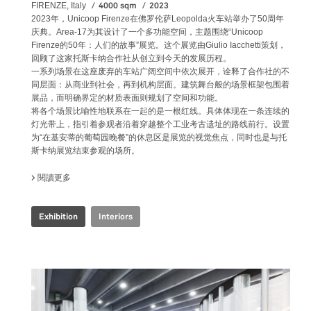
4000 sqm
2023
FIRENZE, Italy
2023年，Unicoop Firenze在佛罗伦萨Leopolda火车站举办了50周年
庆典。Area-17为其设计了一个多功能空间，主题围绕“Unicoop
Firenze的50年：人们的故事”展览。这个展览由Giulio Iacchetti策划，
回顾了这家托斯卡纳合作社从创立到今天的发展历程。
一系列场景在这座废弃的车站广阔空间中依次展开，诠释了合作社的不
同层面：从商业到社会，再到机构层面。建筑舞台般的场景框架包围着
展品，而明确界定的材质表面则规划了空间和功能。
将各个场景比喻性地联系在一起的是一根红线。具体体现在一条连续的
灯光带上，指引着参观者沿着穿越整个工业考古遗址的路线前行。设置
为“在基安蒂的葡萄园晚餐”的休息区是展览的视觉焦点，同时也是与托
斯卡纳展览结束参观的场所。
閱讀更多
關於 COOP.FI 50TH ANNIVERSARY
Exhibition
Interiors