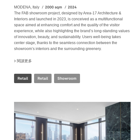
2000 sqm
2024
MODENA, Italy
The FAB showroom project, designed by Area-17 Architecture &
Interiors and launched in 2023, is conceived as a multifunctional
space aimed at enhancing comfort and the quality of the visitor
experience, while also highlighting the brand’s long-standing values
of innovation, beauty, and sustainability. Users well-being takes
center stage, thanks to the seamless connection between the
showroom’s interiors and the surrounding greenery.
閱讀更多
關於 FAB FIANDRE ARCHITECTURAL BUREAU SHOWROOM
Retail
Retail
Showroom