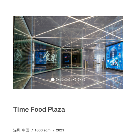
Food&Beverage
Time Food Plaza
__
1600 sqm
2021
深圳, 中国