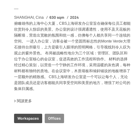
__
630 sqm
2024
SHANGHAI, Cina
俯瞰雄伟的上海中心大厦，CBS上海研发办公室旨在确保每位员工都能
欣赏到令人惊叹的美景。办公室的设计强调通透性，使用不及天花板的
隔断墙，营造出宽敞的氛围和统一感，仿佛每个人都共享同一个连续的
空间。 一进入办公室，访客会被一个坚固而标志性的Monte Verde大理
石接待台所吸引，上方是吸引人眼球的照明网格，引导视线到令人叹为
观止的窗外景色。 布局被战略性地分为三个区域：管理区、团队区和
位于办公室核心的会议室，促进高效的工作流程和协作。 材料的选择
经过精心策划，以营造一个宁静的工作环境，采用温暖的灰色调，每种
材料都有独特的质地。在会议室中，木质墙板和倾斜铺设的地板增添了
一层额外的精致感。 CBS上海研发办公室是一个可以让每个人，无论
是团队成员还是访客都能共同享受空间和美景的地方，增强了对公司的
集体归属感。
閱讀更多
關於 CBS R&D OFFICE
Workspaces
Offices