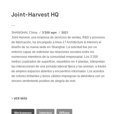
Workspaces
Joint-Harvest HQ
__
3'200 sqm
2021
SHANGHAI, China
Joint Harvest, una empresa de servicios de ventas, R&D y procesos
de fabricación, ha encargado a Area-17 Architecture & Interiors el
diseño de su nueva sede en Shanghai. La solicitud fue por un
entorno capaz de estimular las relaciones sociales entre los
numerosos miembros de la comunidad empresarial. Los 3’200
metros cuadrados de superficie, repartidos en 4 plantas, interpretan
las interacciones de una jornada laboral típica y las animan, a través
de amplios espacios abiertos y encuentros informales. Los acentos
de colores brillantes y tonos cálidos impregnan la atmósfera con un
sincero sentimiento positivo de alegría de vivir.
VER MÁS
SU JOINT-HARVEST HQ
Workspaces
Interiors
Offices