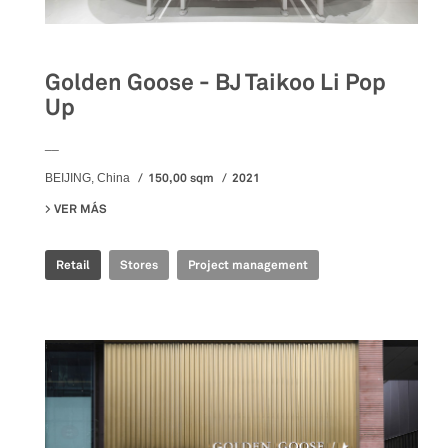
Golden Goose - BJ Taikoo Li Pop
Up
__
150,00 sqm
2021
BEIJING, China
VER MÁS
SU GOLDEN GOOSE - BJ TAIKOO LI POP UP
Retail
Stores
Project management