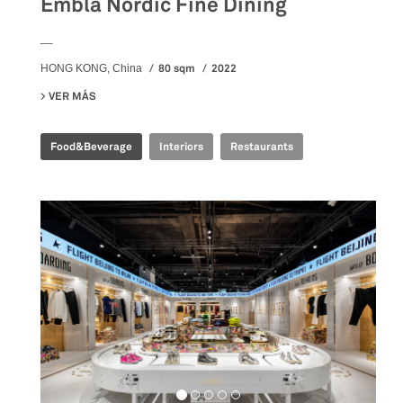
Embla Nordic Fine Dining
__
80 sqm
2022
HONG KONG, China
VER MÁS
SU EMBLA NORDIC FINE DINING
Food&Beverage
Interiors
Restaurants