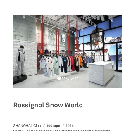
Rossignol Snow World
__
100 sqm
2024
SHANGHAI, Cina