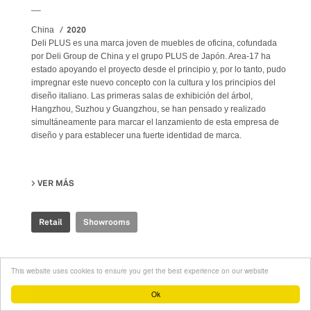
__
2020
China
Deli PLUS es una marca joven de muebles de oficina, cofundada
por Deli Group de China y el grupo PLUS de Japón. Area-17 ha
estado apoyando el proyecto desde el principio y, por lo tanto, pudo
impregnar este nuevo concepto con la cultura y los principios del
diseño italiano. Las primeras salas de exhibición del árbol,
Hangzhou, Suzhou y Guangzhou, se han pensado y realizado
simultáneamente para marcar el lanzamiento de esta empresa de
diseño y para establecer una fuerte identidad de marca.
VER MÁS
SU DELI PLUS SHOWROOM
Retail
Showrooms
This website uses cookies to ensure you get the best experience on our website
Ok