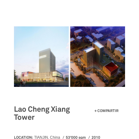
Pasar
al
contenido
principal
Lao Cheng Xiang
COMPARTIR
Tower
LOCATION:
53'000 sqm
2010
TIANJIN, China