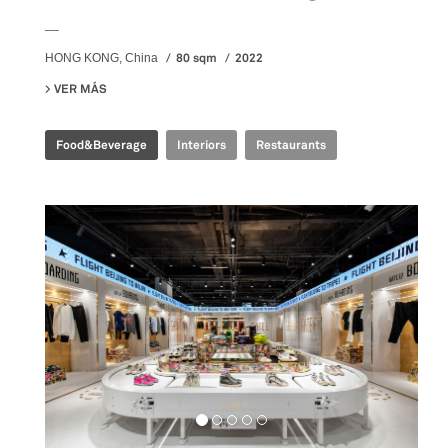
__
80 sqm
2022
HONG KONG, China
VER MÁS
SU EMBLA NORDIC FINE DINING
Food&Beverage
Interiors
Restaurants