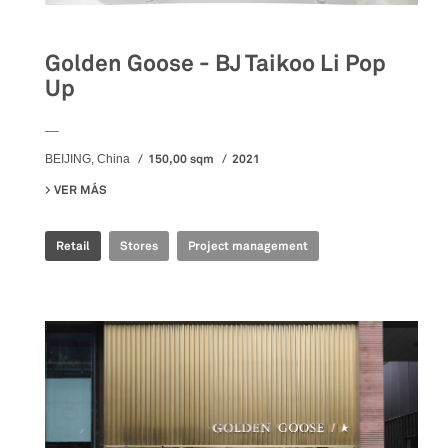
Golden Goose - BJ Taikoo Li Pop
Up
__
150,00 sqm
2021
BEIJING, China
VER MÁS
SU GOLDEN GOOSE - BJ TAIKOO LI POP UP
Retail
Stores
Project management