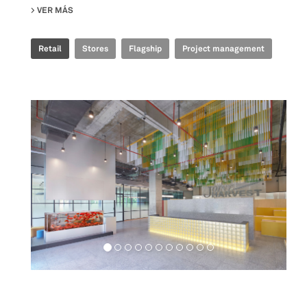
VER MÁS
SU GOLDEN GOOSE - BJ TAIKOO LI FLAGSHIP STORE
Retail
Stores
Flagship
Project management
Workspaces