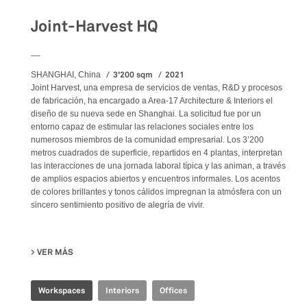
Joint-Harvest HQ
__
3'200 sqm
2021
SHANGHAI, China
Joint Harvest, una empresa de servicios de ventas, R&D y procesos
de fabricación, ha encargado a Area-17 Architecture & Interiors el
diseño de su nueva sede en Shanghai. La solicitud fue por un
entorno capaz de estimular las relaciones sociales entre los
numerosos miembros de la comunidad empresarial. Los 3’200
metros cuadrados de superficie, repartidos en 4 plantas, interpretan
las interacciones de una jornada laboral típica y las animan, a través
de amplios espacios abiertos y encuentros informales. Los acentos
de colores brillantes y tonos cálidos impregnan la atmósfera con un
sincero sentimiento positivo de alegría de vivir.
VER MÁS
SU JOINT-HARVEST HQ
Workspaces
Interiors
Offices