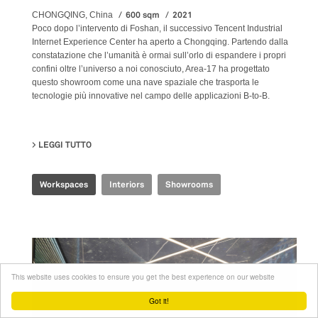
600 sqm
2021
CHONGQING, China
Poco dopo l’intervento di Foshan, il successivo Tencent Industrial
Internet Experience Center ha aperto a Chongqing. Partendo dalla
constatazione che l’umanità è ormai sull’orlo di espandere i propri
confini oltre l’universo a noi conosciuto, Area-17 ha progettato
questo showroom come una nave spaziale che trasporta le
tecnologie più innovative nel campo delle applicazioni B-to-B.
LEGGI TUTTO
SU TENCENT INDUSTRIAL INTERNET EXPERIENCE CE
Workspaces
Interiors
Showrooms
This website uses cookies to ensure you get the best experience on our website
Got it!