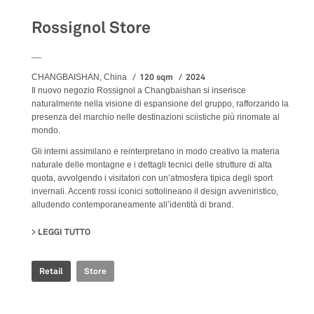
Rossignol Store
__
120 sqm
2024
CHANGBAISHAN, China
Il nuovo negozio Rossignol a Changbaishan si inserisce
naturalmente nella visione di espansione del gruppo, rafforzando la
presenza del marchio nelle destinazioni sciistiche più rinomate al
mondo.
Gli interni assimilano e reinterpretano in modo creativo la materia
naturale delle montagne e i dettagli tecnici delle strutture di alta
quota, avvolgendo i visitatori con un’atmosfera tipica degli sport
invernali. Accenti rossi iconici sottolineano il design avveniristico,
alludendo contemporaneamente all’identità di brand.
LEGGI TUTTO
SU ROSSIGNOL STORE
Retail
Store