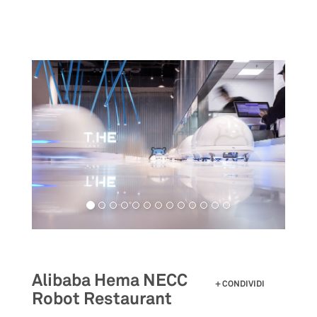
Salta
al
contenuto
principale
Alibaba Hema NECC
CONDIVIDI
Robot Restaurant