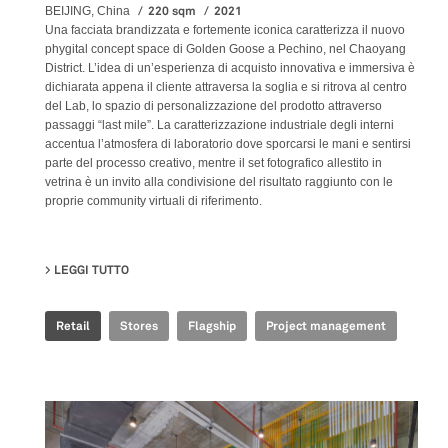
220 sqm
2021
BEIJING, China
Una facciata brandizzata e fortemente iconica caratterizza il nuovo
phygital concept space di Golden Goose a Pechino, nel Chaoyang
District. L’idea di un’esperienza di acquisto innovativa e immersiva è
dichiarata appena il cliente attraversa la soglia e si ritrova al centro
del Lab, lo spazio di personalizzazione del prodotto attraverso
passaggi “last mile”. La caratterizzazione industriale degli interni
accentua l’atmosfera di laboratorio dove sporcarsi le mani e sentirsi
parte del processo creativo, mentre il set fotografico allestito in
vetrina è un invito alla condivisione del risultato raggiunto con le
proprie community virtuali di riferimento.
LEGGI TUTTO
SU GOLDEN GOOSE - BJ TAIKOO LI FLAGSHIP STORE
Retail
Stores
Flagship
Project management