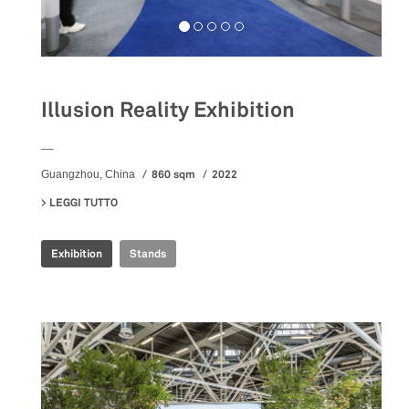
Illusion Reality Exhibition
__
860 sqm
2022
Guangzhou, China
LEGGI TUTTO
SU ILLUSION REALITY EXHIBITION
Exhibition
Stands