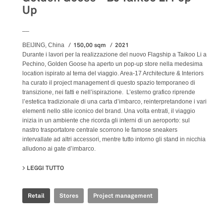
Up
__
150,00 sqm
2021
BEIJING, China
Durante i lavori per la realizzazione del nuovo Flagship a Taikoo Li a
Pechino, Golden Goose ha aperto un pop-up store nella medesima
location ispirato al tema del viaggio. Area-17 Architecture & Interiors
ha curato il project management di questo spazio temporaneo di
transizione, nei fatti e nell’ispirazione. L’esterno grafico riprende
l’estetica tradizionale di una carta d’imbarco, reinterpretandone i vari
elementi nello stile iconico del brand. Una volta entrati, il viaggio
inizia in un ambiente che ricorda gli interni di un aeroporto: sul
nastro trasportatore centrale scorrono le famose sneakers
intervallate ad altri accessori, mentre tutto intorno gli stand in nicchia
alludono ai gate d’imbarco.
LEGGI TUTTO
SU GOLDEN GOOSE - BJ TAIKOO LI POP UP
Retail
Stores
Project management