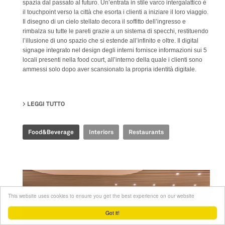
spazia dal passato al futuro. Un’entrata in stile varco intergalattico è
il touchpoint verso la città che esorta i clienti a iniziare il loro viaggio.
Il disegno di un cielo stellato decora il soffitto dell’ingresso e
rimbalza su tutte le pareti grazie a un sistema di specchi, restituendo
l’illusione di uno spazio che si estende all’infinito e oltre. Il digital
signage integrato nel design degli interni fornisce informazioni sui 5
locali presenti nella food court, all’interno della quale i clienti sono
ammessi solo dopo aver scansionato la propria identità digitale.
LEGGI TUTTO
SU TIME FOOD PLAZA
Food&Beverage
Interiors
Restaurants
This website uses cookies to ensure you get the best experience on our website
Got it!