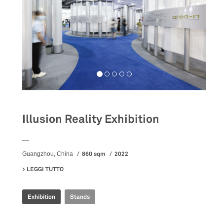
Illusion Reality Exhibition
__
860 sqm
2022
Guangzhou, China
LEGGI TUTTO
SU ILLUSION REALITY EXHIBITION
Exhibition
Stands