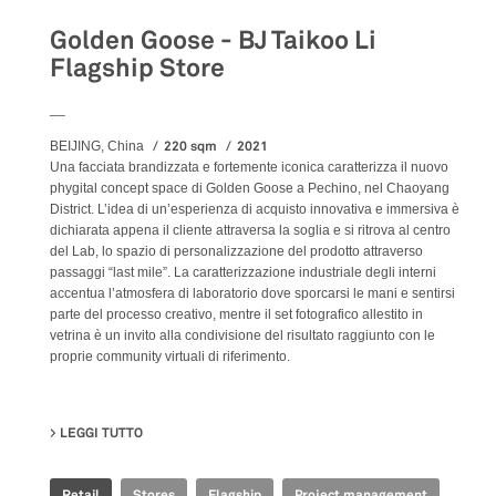
Golden Goose - BJ Taikoo Li
Flagship Store
__
220 sqm
2021
BEIJING, China
Una facciata brandizzata e fortemente iconica caratterizza il nuovo
phygital concept space di Golden Goose a Pechino, nel Chaoyang
District. L’idea di un’esperienza di acquisto innovativa e immersiva è
dichiarata appena il cliente attraversa la soglia e si ritrova al centro
del Lab, lo spazio di personalizzazione del prodotto attraverso
passaggi “last mile”. La caratterizzazione industriale degli interni
accentua l’atmosfera di laboratorio dove sporcarsi le mani e sentirsi
parte del processo creativo, mentre il set fotografico allestito in
vetrina è un invito alla condivisione del risultato raggiunto con le
proprie community virtuali di riferimento.
LEGGI TUTTO
SU GOLDEN GOOSE - BJ TAIKOO LI FLAGSHIP STORE
Retail
Stores
Flagship
Project management