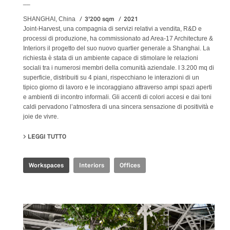
__
3'200 sqm
2021
SHANGHAI, China
Joint-Harvest, una compagnia di servizi relativi a vendita, R&D e
processi di produzione, ha commissionato ad Area-17 Architecture &
Interiors il progetto del suo nuovo quartier generale a Shanghai. La
richiesta è stata di un ambiente capace di stimolare le relazioni
sociali tra i numerosi membri della comunità aziendale. I 3.200 mq di
superficie, distribuiti su 4 piani, rispecchiano le interazioni di un
tipico giorno di lavoro e le incoraggiano attraverso ampi spazi aperti
e ambienti di incontro informali. Gli accenti di colori accesi e dai toni
caldi pervadono l’atmosfera di una sincera sensazione di positività e
joie de vivre.
LEGGI TUTTO
SU JOINT-HARVEST HQ
Workspaces
Interiors
Offices