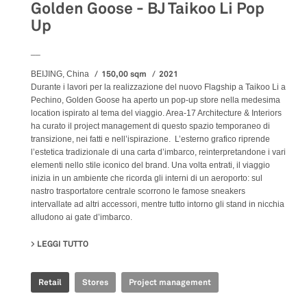
Golden Goose - BJ Taikoo Li Pop
Up
__
150,00 sqm
2021
BEIJING, China
Durante i lavori per la realizzazione del nuovo Flagship a Taikoo Li a
Pechino, Golden Goose ha aperto un pop-up store nella medesima
location ispirato al tema del viaggio. Area-17 Architecture & Interiors
ha curato il project management di questo spazio temporaneo di
transizione, nei fatti e nell’ispirazione. L’esterno grafico riprende
l’estetica tradizionale di una carta d’imbarco, reinterpretandone i vari
elementi nello stile iconico del brand. Una volta entrati, il viaggio
inizia in un ambiente che ricorda gli interni di un aeroporto: sul
nastro trasportatore centrale scorrono le famose sneakers
intervallate ad altri accessori, mentre tutto intorno gli stand in nicchia
alludono ai gate d’imbarco.
LEGGI TUTTO
SU GOLDEN GOOSE - BJ TAIKOO LI POP UP
Retail
Stores
Project management