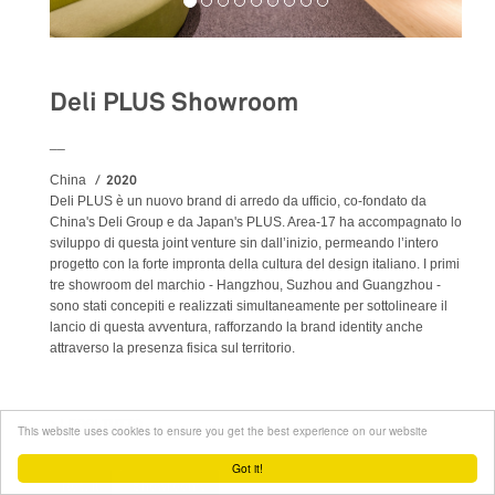
Deli PLUS Showroom
__
2020
China
Deli PLUS è un nuovo brand di arredo da ufficio, co-fondato da
China's Deli Group e da Japan's PLUS. Area-17 ha accompagnato lo
sviluppo di questa joint venture sin dall’inizio, permeando l’intero
progetto con la forte impronta della cultura del design italiano. I primi
tre showroom del marchio - Hangzhou, Suzhou and Guangzhou -
sono stati concepiti e realizzati simultaneamente per sottolineare il
lancio di questa avventura, rafforzando la brand identity anche
attraverso la presenza fisica sul territorio.
LEGGI TUTTO
SU DELI PLUS SHOWROOM
This website uses cookies to ensure you get the best experience on our website
Got it!
Retail
Showrooms