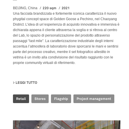
220 sqm
2021
BEIJING, China
Una facciata brandizzata e fortemente iconica caratterizza il nuovo
phygital concept space di Golden Goose a Pechino, nel Chaoyang
District. L’idea di un’esperienza di acquisto innovativa e immersiva è
dichiarata appena il cliente attraversa la soglia e si ritrova al centro
del Lab, lo spazio di personalizzazione del prodotto attraverso
passaggi “last mile”. La caratterizzazione industriale degli interni
accentua l’atmosfera di laboratorio dove sporcarsi le mani e sentirsi
parte del processo creativo, mentre il set fotografico allestito in
vetrina è un invito alla condivisione del risultato raggiunto con le
proprie community virtuali di riferimento.
LEGGI TUTTO
SU GOLDEN GOOSE - BJ TAIKOO LI FLAGSHIP STORE
Retail
Stores
Flagship
Project management