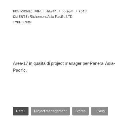
POSIZIONE:
55 sqm
2013
TAIPEI, Taiwan
CLIENTE:
Richemont Asia Pacific LTD
TYPE:
Retail
Area-17 in qualità di project manager per Panerai Asia-
Pacific.
Retail
Project management
Stores
Luxury