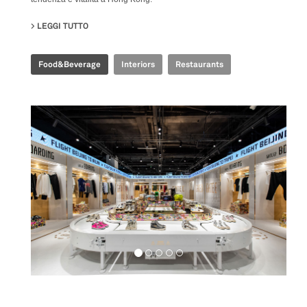
LEGGI TUTTO
SU EMBLA NORDIC FINE DINING
Food&Beverage
Interiors
Restaurants