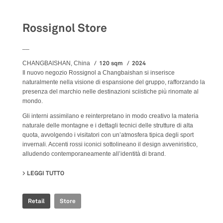
Rossignol Store
__
120 sqm
2024
CHANGBAISHAN, China
Il nuovo negozio Rossignol a Changbaishan si inserisce
naturalmente nella visione di espansione del gruppo, rafforzando la
presenza del marchio nelle destinazioni sciistiche più rinomate al
mondo.
Gli interni assimilano e reinterpretano in modo creativo la materia
naturale delle montagne e i dettagli tecnici delle strutture di alta
quota, avvolgendo i visitatori con un’atmosfera tipica degli sport
invernali. Accenti rossi iconici sottolineano il design avveniristico,
alludendo contemporaneamente all’identità di brand.
LEGGI TUTTO
SU ROSSIGNOL STORE
Retail
Store