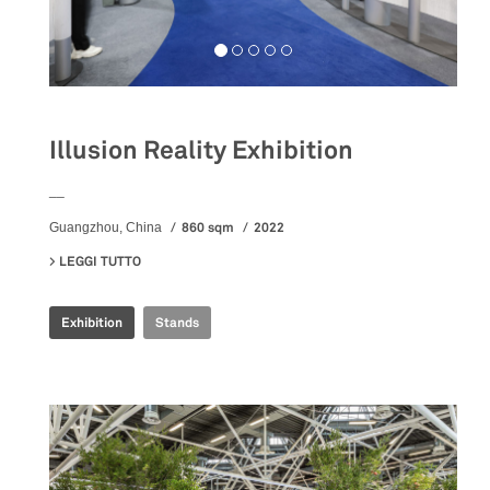
Illusion Reality Exhibition
__
860 sqm
2022
Guangzhou, China
LEGGI TUTTO
SU ILLUSION REALITY EXHIBITION
Exhibition
Stands