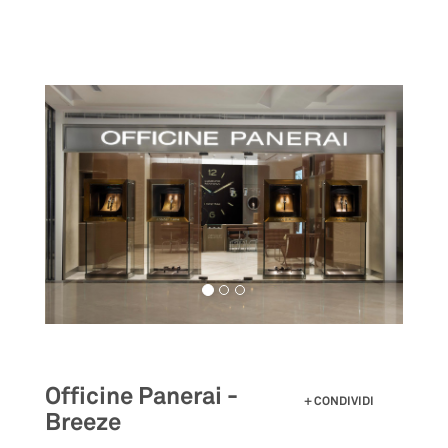
Salta
al
contenuto
principale
Officine Panerai -
CONDIVIDI
Breeze