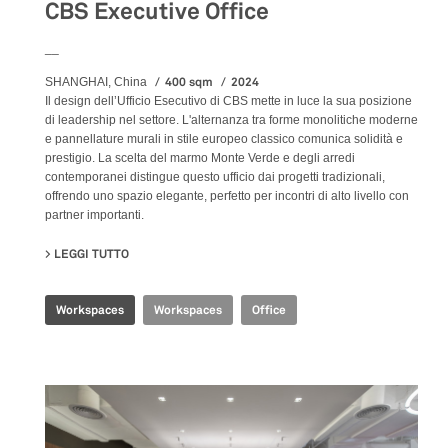
CBS Executive Office
__
400 sqm
2024
SHANGHAI, China
Il design dell’Ufficio Esecutivo di CBS mette in luce la sua posizione
di leadership nel settore. L'alternanza tra forme monolitiche moderne
e pannellature murali in stile europeo classico comunica solidità e
prestigio. La scelta del marmo Monte Verde e degli arredi
contemporanei distingue questo ufficio dai progetti tradizionali,
offrendo uno spazio elegante, perfetto per incontri di alto livello con
partner importanti.
LEGGI TUTTO
SU CBS EXECUTIVE OFFICE
Workspaces
Workspaces
Office