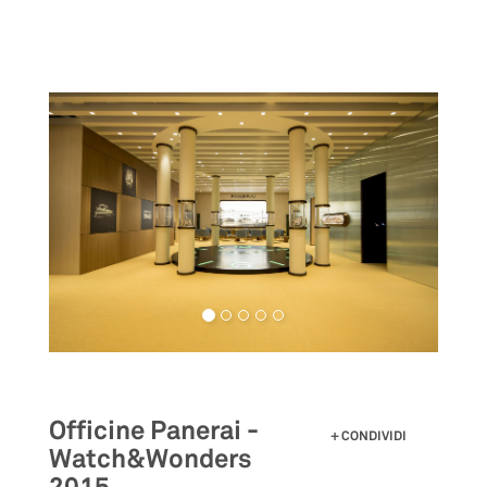
Salta
al
contenuto
principale
Officine Panerai -
CONDIVIDI
Watch&Wonders