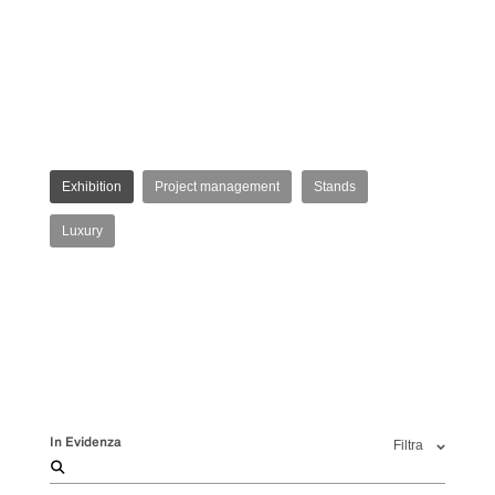
Exhibition
Project management
Stands
Luxury
In Evidenza
Filtra