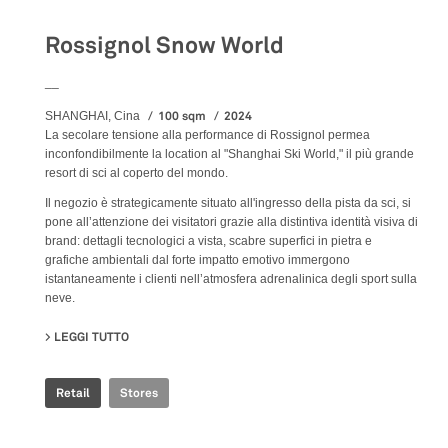
Rossignol Snow World
__
100 sqm
2024
SHANGHAI, Cina
La secolare tensione alla performance di Rossignol permea
inconfondibilmente la location al "Shanghai Ski World," il più grande
resort di sci al coperto del mondo.
Il negozio è strategicamente situato all'ingresso della pista da sci, si
pone all’attenzione dei visitatori grazie alla distintiva identità visiva di
brand: dettagli tecnologici a vista, scabre superfici in pietra e
grafiche ambientali dal forte impatto emotivo immergono
istantaneamente i clienti nell’atmosfera adrenalinica degli sport sulla
neve.
LEGGI TUTTO
SU ROSSIGNOL SNOW WORLD
Retail
Stores