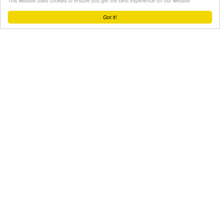
This website uses cookies to ensure you get the best experience on our website
parte del processo creativo, mentre il set fotografico allestito in
vetrina è un invito alla condivisione del risultato raggiunto con le
Got it!
proprie community virtuali di riferimento.
LEGGI TUTTO
SU GOLDEN GOOSE - BJ TAIKOO LI FLAGSHIP STORE
Retail
Stores
Flagship
Project management