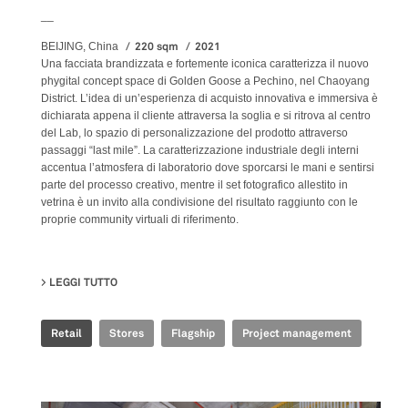
__
220 sqm
2021
BEIJING, China
Una facciata brandizzata e fortemente iconica caratterizza il nuovo
phygital concept space di Golden Goose a Pechino, nel Chaoyang
District. L’idea di un’esperienza di acquisto innovativa e immersiva è
dichiarata appena il cliente attraversa la soglia e si ritrova al centro
del Lab, lo spazio di personalizzazione del prodotto attraverso
passaggi “last mile”. La caratterizzazione industriale degli interni
accentua l’atmosfera di laboratorio dove sporcarsi le mani e sentirsi
parte del processo creativo, mentre il set fotografico allestito in
vetrina è un invito alla condivisione del risultato raggiunto con le
proprie community virtuali di riferimento.
LEGGI TUTTO
SU GOLDEN GOOSE - BJ TAIKOO LI FLAGSHIP STORE
Retail
Stores
Flagship
Project management