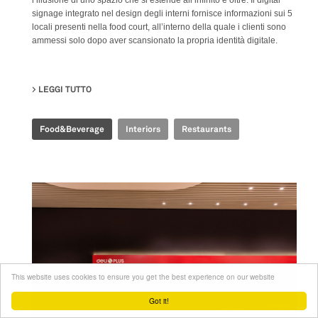
l’illusione di uno spazio che si estende all’infinito e oltre. Il digital
signage integrato nel design degli interni fornisce informazioni sui 5
locali presenti nella food court, all’interno della quale i clienti sono
ammessi solo dopo aver scansionato la propria identità digitale.
LEGGI TUTTO
SU TIME FOOD PLAZA
Food&Beverage
Interiors
Restaurants
This website uses cookies to ensure you get the best experience on our website
Got it!