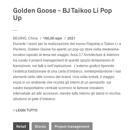
Golden Goose - BJ Taikoo Li Pop
Up
__
150,00 sqm
2021
BEIJING, China
Durante i lavori per la realizzazione del nuovo Flagship a Taikoo Li a
Pechino, Golden Goose ha aperto un pop-up store nella medesima
location ispirato al tema del viaggio. Area-17 Architecture & Interiors
ha curato il project management di questo spazio temporaneo di
transizione, nei fatti e nell’ispirazione. L’esterno grafico riprende
l’estetica tradizionale di una carta d’imbarco, reinterpretandone i vari
elementi nello stile iconico del brand. Una volta entrati, il viaggio
inizia in un ambiente che ricorda gli interni di un aeroporto: sul
nastro trasportatore centrale scorrono le famose sneakers
intervallate ad altri accessori, mentre tutto intorno gli stand in nicchia
alludono ai gate d’imbarco.
LEGGI TUTTO
SU GOLDEN GOOSE - BJ TAIKOO LI POP UP
Retail
Stores
Project management