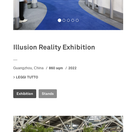
Illusion Reality Exhibition
__
860 sqm
2022
Guangzhou, China
LEGGI TUTTO
SU ILLUSION REALITY EXHIBITION
Exhibition
Stands