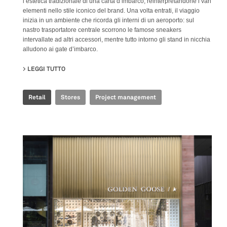
l’estetica tradizionale di una carta d’imbarco, reinterpretandone i vari
elementi nello stile iconico del brand. Una volta entrati, il viaggio
inizia in un ambiente che ricorda gli interni di un aeroporto: sul
nastro trasportatore centrale scorrono le famose sneakers
intervallate ad altri accessori, mentre tutto intorno gli stand in nicchia
alludono ai gate d’imbarco.
LEGGI TUTTO
SU GOLDEN GOOSE - BJ TAIKOO LI POP UP
Retail
Stores
Project management