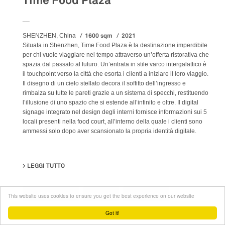
Time Food Plaza
__
1600 sqm
2021
SHENZHEN, China
Situata in Shenzhen, Time Food Plaza è la destinazione imperdibile
per chi vuole viaggiare nel tempo attraverso un’offerta ristorativa che
spazia dal passato al futuro. Un’entrata in stile varco intergalattico è
il touchpoint verso la città che esorta i clienti a iniziare il loro viaggio.
Il disegno di un cielo stellato decora il soffitto dell’ingresso e
rimbalza su tutte le pareti grazie a un sistema di specchi, restituendo
l’illusione di uno spazio che si estende all’infinito e oltre. Il digital
signage integrato nel design degli interni fornisce informazioni sui 5
locali presenti nella food court, all’interno della quale i clienti sono
ammessi solo dopo aver scansionato la propria identità digitale.
LEGGI TUTTO
SU TIME FOOD PLAZA
Food&Beverage
Interiors
Restaurants
This website uses cookies to ensure you get the best experience on our website
Got it!