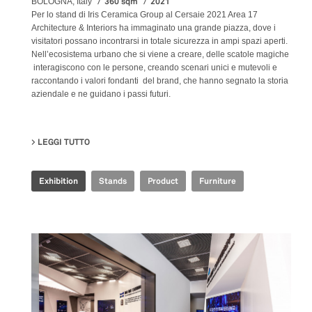
360 sqm
2021
BOLOGNA, Italy
Per lo stand di Iris Ceramica Group al Cersaie 2021 Area 17
Architecture & Interiors ha immaginato una grande piazza, dove i
visitatori possano incontrarsi in totale sicurezza in ampi spazi aperti.
Nell’ecosistema urbano che si viene a creare, delle scatole magiche
interagiscono con le persone, creando scenari unici e mutevoli e
raccontando i valori fondanti del brand, che hanno segnato la storia
aziendale e ne guidano i passi futuri.
LEGGI TUTTO
SU IRIS CERAMICA GROUP - CERSAIE 2021
Exhibition
Stands
Product
Furniture