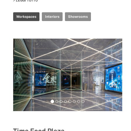
LEGGI TUTTO
SU TENCENT INDUSTRIAL INTERNET EXPERIENCE CE
Workspaces
Interiors
Showrooms
Food&Beverage