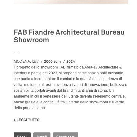
Retail
FAB Fiandre Architectural Bureau
Showroom
__
2000 sqm
2024
MODENA, Italy
Il progetto dello showroom FAB, firmato da Area-17 Architecture &
Interiors e partito nel 2023, si propone come spazio polifunzionale
che punta a incrementare il comfort e la qualità dell’esperienza di
visita, mettendo altresì in evidenza i valori di innovazione, bellezza e
sostenibilità portati avanti dal brand in tanti anni di storia. Un
ambiente in cui il benessere dell’utente diventa l’elemento centrale,
anche grazie alla continuità fra l’interno dello show-room e il verde
della parte esterna.
LEGGI TUTTO
SU FAB FIANDRE ARCHITECTURAL BUREAU SHOWROO
Retail
Retail
Showroom