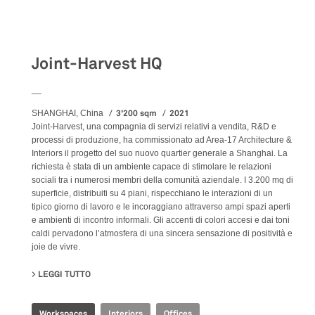
Workspaces
Joint-Harvest HQ
__
3'200 sqm
2021
SHANGHAI, China
Joint-Harvest, una compagnia di servizi relativi a vendita, R&D e
processi di produzione, ha commissionato ad Area-17 Architecture &
Interiors il progetto del suo nuovo quartier generale a Shanghai. La
richiesta è stata di un ambiente capace di stimolare le relazioni
sociali tra i numerosi membri della comunità aziendale. I 3.200 mq di
superficie, distribuiti su 4 piani, rispecchiano le interazioni di un
tipico giorno di lavoro e le incoraggiano attraverso ampi spazi aperti
e ambienti di incontro informali. Gli accenti di colori accesi e dai toni
caldi pervadono l’atmosfera di una sincera sensazione di positività e
joie de vivre.
LEGGI TUTTO
SU JOINT-HARVEST HQ
Workspaces
Interiors
Offices