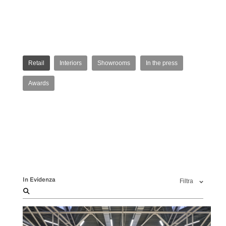
Retail
Interiors
Showrooms
In the press
Awards
In Evidenza
Filtra